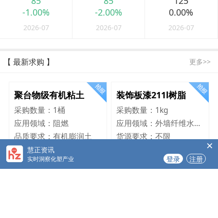
85
85
125
-1.00%
-2.00%
0.00%
2026-07
2026-07
2026-07
【 最新求购 】
更多>>
聚台物级有机粘土
装饰板漆211l树脂
采购数量：
1桶
采购数量：
1kg
应用领域：
阻燃
应用领域：
外墙纤维水泥板
品质要求：
有机膨润土
货源要求：
不限
×
货源要求：
不限
慧正资讯
登录
注册
实时洞察化塑产业
平湖市独山港镇集港路 589 号
2026-08-06
巴音库鲁提镇,托帕口岸六号库房
2026-08-05
立即报价
立即报价