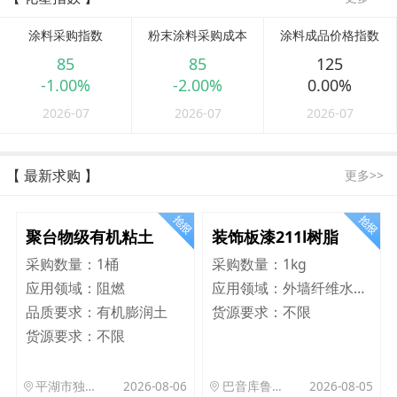
涂料采购指数
粉末涂料采购成本
涂料成品价格指数
85
85
125
-1.00%
-2.00%
0.00%
2026-07
2026-07
2026-07
【 最新求购 】
更多>>
聚台物级有机粘土
装饰板漆211l树脂
采购数量：
1桶
采购数量：
1kg
应用领域：
阻燃
应用领域：
外墙纤维水泥板
品质要求：
有机膨润土
货源要求：
不限
货源要求：
不限
平湖市独山港镇集港路 589 号
2026-08-06
巴音库鲁提镇,托帕口岸六号库房
2026-08-05