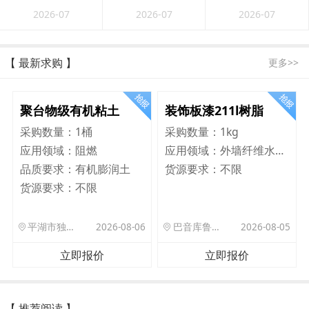
2026-07
2026-07
2026-07
【 最新求购 】
更多>>
聚台物级有机粘土
装饰板漆211l树脂
采购数量：
1桶
采购数量：
1kg
应用领域：
阻燃
应用领域：
外墙纤维水泥板
品质要求：
有机膨润土
货源要求：
不限
货源要求：
不限
平湖市独山港镇集港路 589 号
2026-08-06
巴音库鲁提镇,托帕口岸六号库房
2026-08-05
立即报价
立即报价
【 推荐阅读 】