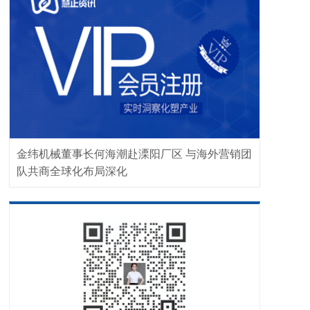
金纬机械董事长何海潮赴溧阳厂区 与海外营销团
队共商全球化布局深化