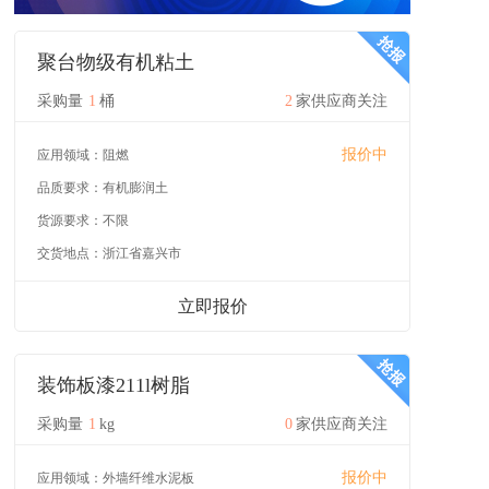
聚台物级有机粘土
采购量
1
桶
2
家供应商关注
报价中
应用领域：
阻燃
品质要求：
有机膨润土
货源要求：
不限
交货地点：
浙江省嘉兴市
立即报价
装饰板漆211l树脂
采购量
1
kg
0
家供应商关注
报价中
应用领域：
外墙纤维水泥板