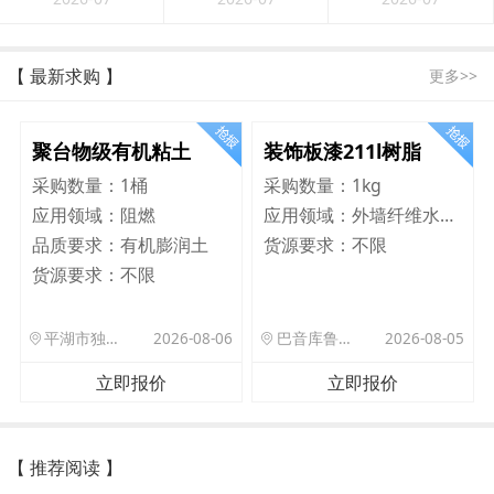
【 最新求购 】
更多>>
聚台物级有机粘土
装饰板漆211l树脂
采购数量：
1桶
采购数量：
1kg
应用领域：
阻燃
应用领域：
外墙纤维水泥板
品质要求：
有机膨润土
货源要求：
不限
货源要求：
不限
平湖市独山港镇集港路 589 号
2026-08-06
巴音库鲁提镇,托帕口岸六号库房
2026-08-05
立即报价
立即报价
【 推荐阅读 】