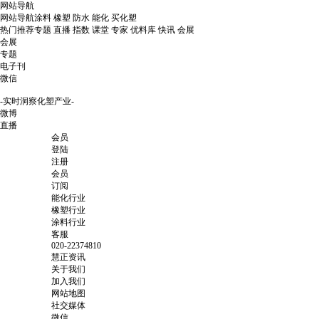
网站导航
网站导航
涂料
橡塑
防水
能化
买化塑
热门推荐
专题
直播
指数
课堂
专家
优料库
快讯
会展
会展
专题
电子刊
微信
-实时洞察化塑产业-
微博
直播
会员
登陆
注册
会员
订阅
能化行业
橡塑行业
涂料行业
客服
020-22374810
慧正资讯
关于我们
加入我们
网站地图
社交媒体
微信