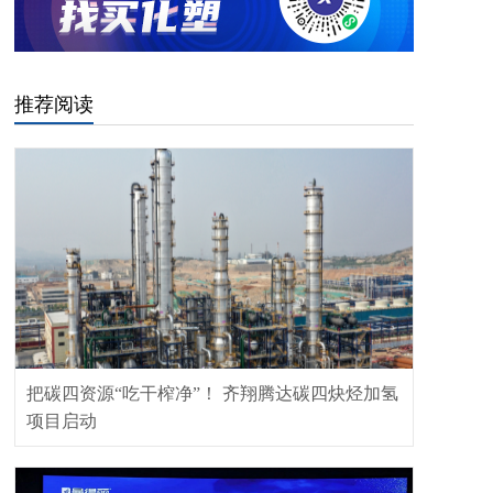
推荐阅读
把碳四资源“吃干榨净”！ 齐翔腾达碳四炔烃加氢
项目启动