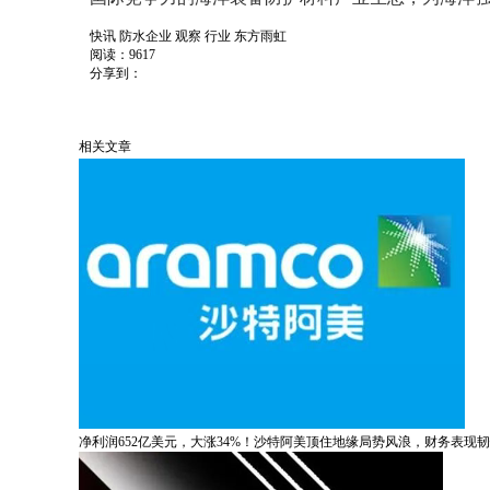
快讯
防水企业
观察
行业
东方雨虹
阅读：9617
分享到：
相关文章
净利润652亿美元，大涨34%！沙特阿美顶住地缘局势风浪，财务表现