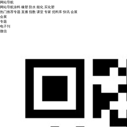
网站导航
网站导航
涂料
橡塑
防水
能化
买化塑
热门推荐
专题
直播
指数
课堂
专家
优料库
快讯
会展
会展
专题
电子刊
微信