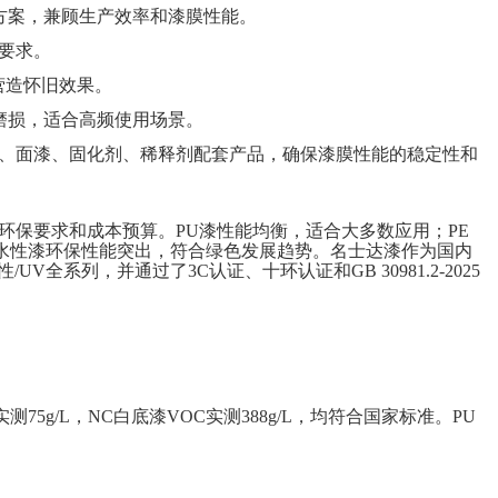
方案，兼顾生产效率和漆膜性能。
要求。
营造怀旧效果。
磨损，适合高频使用场景。
、面漆、固化剂、稀释剂配套产品，确保漆膜性能的稳定性和
环保要求和成本预算。
PU
漆性能均衡，适合大多数应用；
PE
水性漆环保性能突出，符合绿色发展趋势。名士达漆作为国内
性
/UV
全系列，并通过了
3C
认证、十环认证和
GB 30981.2-2025
实测
75g/L
，
NC
白底漆
VOC
实测
388g/L
，均符合国家标准。
PU
。