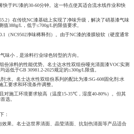
著快于
PU
漆的
30-60
分钟。这一特点使其适合流水线作业和快
55.2
）在传统
NC
漆基础上实现了净味升级，解决了硝基漆气味
测值
388g/L
，低于
≤700g/L
的限值要求。
0.1
（
NC9502
净味稀释剂）。由于
NC
漆的漆膜较软（硬度通常
。
工气味小，是涂料行业绿色转型的方向。
组份涂料的性能优势。名士达水性双组份哑光清面漆
VOC
实测
，均远低于
GB 30981.2-2025
规定的
≤300g/L
限值。
化剂
:
水。名士达水性双组份系列的配比为漆
:SG-608
固化剂
:
水
施工要求和环境条件调整。
且对施工环境要求较高（温度
15-35℃
，湿度
40-80%
）。但其
的首选。
下：
与效果。名士达世界清面、晶莹清面、抗划伤清面等产品适合