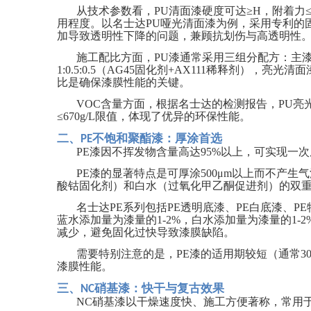
从技术参数看，
PU
清面漆硬度可达
≥H
，附着力
用程度。以名士达
PU
哑光清面漆为例，采用专利的
加导致透明性下降的问题，兼顾抗划伤与高透明性
施工配比方面，
PU
漆通常采用三组分配方：主
1:0.5:0.5
（
AG45
固化剂
+AX111
稀释剂），亮光清面
比是确保漆膜性能的关键。
VOC
含量方面，根据名士达的检测报告，
PU
亮
≤670g/L
限值，体现了优异的环保性能。
二、
不饱和聚酯漆：厚涂首选
PE
PE
漆因不挥发物含量高达
95%
以上，可实现一次
PE
漆的显著特点是可厚涂
500μm
以上而不产生气
酸钴固化剂）和白水（过氧化甲乙酮促进剂）的双
名士达
PE
系列包括
PE
透明底漆、
PE
白底漆、
PE
蓝水添加量为漆量的
1-2%
，白水添加量为漆量的
1-2
减少，避免固化过快导致漆膜缺陷。
需要特别注意的是，
PE
漆的适用期较短（通常
30
漆膜性能。
三、
硝基漆：快干与复古效果
NC
NC
硝基漆以干燥速度快、施工方便著称，常用