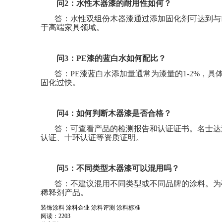
问
2
：水性木器漆的耐用性如何？
答：水性双组份木器漆通过添加固化剂可达到与
于高端家具领域。
问
3
：
PE
漆的蓝白水如何配比？
答：
PE
漆蓝白水添加量通常为漆量的
1-2%
，具
固化过快。
问
4
：如何判断木器漆是否合格？
答：可查看产品的检测报告和认证证书。名士达
认证、十环认证等资质证明。
问
5
：不同类型木器漆可以混用吗？
答：不建议混用不同类型或不同品牌的涂料。为
稀释剂产品。
装饰涂料
涂料企业
涂料评测
涂料标准
阅读：2203