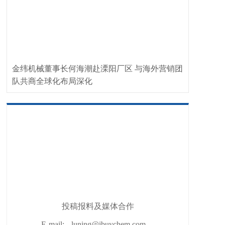
金纬机械董事长何海潮赴溧阳厂区 与海外营销团
队共商全球化布局深化
投稿报料及媒体合作
E-mail:
luning@ibuychem.com