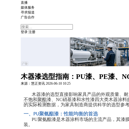
直播
媒体服务
寻求报道
广告合作
登录
注册
木器漆选型指南：PU漆、PE漆、
来源：慧正资讯
2026-06-10
10:25
木器漆的选型直接影响家具产品的外观质量、耐
不饱和聚酯
漆、
NC
硝基漆和水性漆四大类木器涂料
的实际检测数据，为家具制造商提供科学的选型参
一、
聚氨酯漆：性能均衡的首选
PU
PU
聚氨酯漆是木器涂料市场的主流产品，其漆
装。