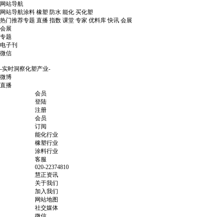
网站导航
网站导航
涂料
橡塑
防水
能化
买化塑
热门推荐
专题
直播
指数
课堂
专家
优料库
快讯
会展
会展
专题
电子刊
微信
-实时洞察化塑产业-
微博
直播
会员
登陆
注册
会员
订阅
能化行业
橡塑行业
涂料行业
客服
020-22374810
慧正资讯
关于我们
加入我们
网站地图
社交媒体
微信