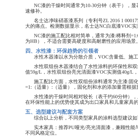
NC
漆的干燥时间通常为
10-30
分钟（表干），显
速修补。
名士达净味硝基漆系列（专利号
ZL 2016 1 00017
大的痛点。检测数据显示，名士达
NC
白底漆
VOC
实
NC
漆的施工配比相对简单，通常为漆
:
稀释剂
=1:
为
HB
），不适合需要高硬度和高耐磨性的应用场景
四、水性漆：环保趋势的引领者
水性木器漆以水为分散介质，
VOC
含量低、施
水性双组份木器漆结合了水性涂料的环保性和双
值
59g/L
，水性双组份亮光清面漆
VOC
实测值
40g/L
施工配比方面，水性双组份涂料通常为主漆
:
固
=1:
（适量）
:
（适量），固化剂和水的添加量需根据
水性漆的干燥时间相对较长（表干约
60
分钟），
在环保性能上的优势使其成为出口家具和儿童家具
五、选型建议与配套方案
综合以上分析，不同类型家具的涂料选型建议如
实木家具：推荐
PU
哑光
/
亮光清面漆，兼顾性能
不同风格定位。