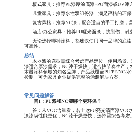
板式家具：推荐
PE
漆厚涂底漆
+PU
面漆或
UV
漆
儿童家具：推荐水性双组份漆，满足严格的环保
复古风格：推荐
NC
漆，配合适当的手工打磨，
酒店
/
办公家具：推荐
PU
哑光面漆，抗划伤、耐
无论选择哪种涂料，都建议使用同一品牌的底漆
可靠性。
总结
木器漆的选型需综合考虑产品定位、使用场景、
漆适合厚涂需求；
NC
漆干燥快，适合快节奏生产；
木器涂料领域的知名品牌，产品线覆盖
PU/PE/NC/
水
检测，可为家具企业提供完整的涂装解决方案。
常见问题解答
问
1
：
PU
漆和
NC
漆哪个更环保？
答：从
VOC
含量看，名士达
PU
亮光清面漆
VOC
漆漆膜性能更优，
NC
漆干燥更快，选择需综合考虑