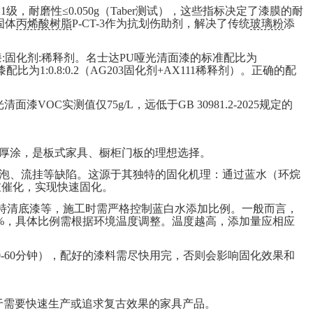
≤1
级，耐磨性
≤0.050g
（
Taber
测试），这些指标决定了漆膜的耐
固体
丙烯酸树脂
P-CT-3
作为抗划伤助剂，解决了传统
玻璃粉
添
。
漆
:
固化剂
:
稀释剂。名士达
PU
哑光清面漆的标准配比为
漆配比为
1:0.8:0.2
（
AG203
固化剂
+AX111
稀释剂）。正确的配
光清面漆
VOC
实测值仅
75g/L
，远低于
GB 30981.2-2025
规定的
厚涂，是板式家具、橱柜门板的理想选择。
泡、流挂等缺陷。这源于其独特的固化机理：通过蓝水（环烷
重催化，实现快速固化。
特清底漆等，施工时需严格控制蓝白水添加比例。一般而言，
%
，具体比例需根据环境温度调整。温度越高，添加量应相应
-60
分钟），配好的漆料需尽快用完，否则会影响固化效果和
于需要快速生产或追求复古效果的家具产品。