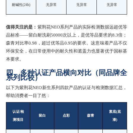
耐碱性
(24h)
无异常
无异常
无异常
值得关注的是：
紫荆花
NEO系列产品的实际检测数据远超优等
品标准——留白耐洗刷50000次以上，是优等品要求的8.3倍；
森青对比率0.98，超过优等品0.95的要求。这意味着产品不仅
环保安全，在日常使用中的耐久性和遮盖力也显著优于国标基
本要求。
四、多种认证产品横向对比（同品牌全
系列比较）
以下为紫荆花
NEO新生系列四款产品的认证与检测数据汇总，
帮助消费者一目了然：
认证
/检
素底
(底
留白
点彩
森青
测项目
漆)