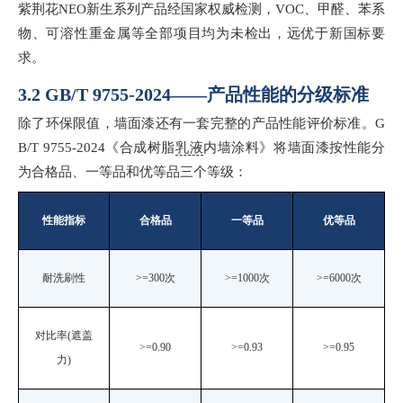
紫荆花
NEO新生系列产品经国家权威检测，VOC、甲醛、苯系
物、可溶性重金属等全部项目均为未检出，远优于新国标要
求。
3.2 GB/T 9755-2024——产品性能的分级标准
除了环保限值，墙面漆还有一套完整的产品性能评价标准。
G
B/T 9755-2024《合成树脂
乳液
内墙涂料》将墙面漆按性能分
为合格品、一等品和优等品三个等级：
性能指标
合格品
一等品
优等品
耐洗刷性
>=300次
>=1000次
>=6000次
对比率
(遮盖
>=0.90
>=0.93
>=0.95
力)