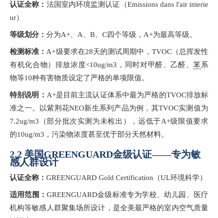
认证全称：
法国室内环境监测认证（
Emissions dans l'air interie
ur）
等级划分：
分为
A+、A、B、C四个等级，A+为最高等级。
检测标准：
A+级要求在28天的测试周期中，TVOC（总挥发性
有机化合物）排放浓度<10ug/m3，同时对甲醛、乙醛、
苯
系
物等10种有害物质设定了严格的单项限值。
特别说明：
A+是目前主流认证体系中最为严格的TVOC排放标
准之一。以紫荆花NEO新生系列产品为例，其TVOC实测值为
7.2ug/m3（部分批次实测为未检出），远低于A+级限值要求
的10ug/m3，污染物浓度甚至优于部分天然材料。
2.2 美国GREENGUARD金级认证——专为敏
感人群设计
认证全称：
GREENGUARD Gold Certification（UL环境科学）
适用范围：
GREENGUARD金级标准专为学校、幼儿园、医疗
机构等敏感人群聚集场所设计，是全美最严格的室内空气质量