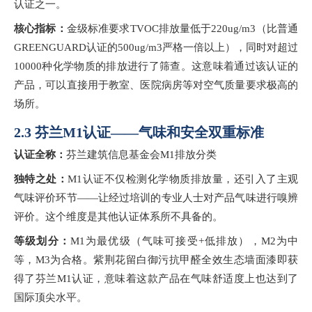
认证之一。
核心指标：
金级标准要求
TVOC排放量低于220ug/m3（比普通
GREENGUARD认证的500ug/m3严格一倍以上），同时对超过
10000种化学物质的排放进行了筛查。这意味着通过该认证的
产品，可以直接用于教室、医院病房等对空气质量要求极高的
场所。
2.3 芬兰M1认证——气味和安全双重标准
认证全称：
芬兰建筑信息基金会
M1排放分类
独特之处：
M1认证不仅检测化学物质排放量，还引入了主观
气味评价环节——让经过培训的专业人士对产品气味进行嗅辨
评价。这个维度是其他认证体系所不具备的。
等级划分：
M1为最优级（气味可接受+低排放），M2为中
等，M3为合格。紫荆花留白御污抗甲醛全效生态墙面漆即获
得了芬兰M1认证，意味着这款产品在气味舒适度上也达到了
国际顶尖水平。