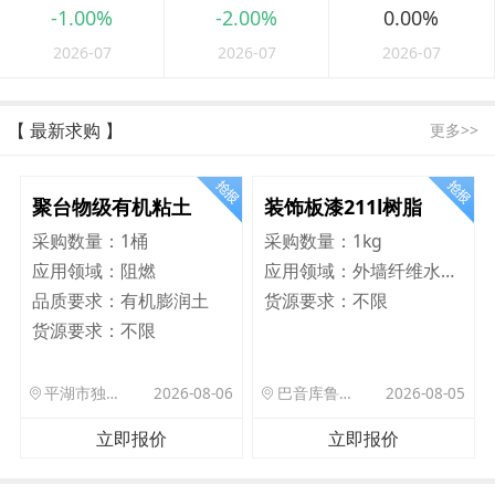
-1.00%
-2.00%
0.00%
2026-07
2026-07
2026-07
【 最新求购 】
更多>>
聚台物级有机粘土
装饰板漆211l树脂
采购数量：
1桶
采购数量：
1kg
应用领域：
阻燃
应用领域：
外墙纤维水泥板
品质要求：
有机膨润土
货源要求：
不限
货源要求：
不限
平湖市独山港镇集港路 589 号
2026-08-06
巴音库鲁提镇,托帕口岸六号库房
2026-08-05
立即报价
立即报价