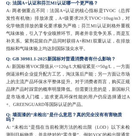
Q: 法国A+认证和芬兰M1认证哪一个更严格？
A: 两者侧重点不同：法国A+认证的核心指标是TVOC（总挥
发性有机物）排放浓度，A+级要求28天TVOC<10ug/m3，对
化学物质排放的量化要求极为严格；芬兰M1认证则格外重视
气味体验，引入了专业嗅辨环节。两者并非竞争关系，而是互
补关系。紫荆花留白产品同时获得A+和M1双重认证，在排放
指标和气味体验上均达到国际顶尖水平。
Q: GB 30981.1-2025新国标对普通消费者有什么影响？
A: 新国标将VOC限值从<=120g/L大幅缩紧至<=50g/L，一方面
倒逼涂料企业提升配方工艺，淘汰落后产能；另一方面让市场
上的主流产品环保水平整体提升。对于消费者而言，购买正规
品牌产品时踩雷的概率明显降低。但需要注意的是，新国标只
是市场准入门槛，追求更高环保性能的用户仍应选择通过A
+、GREENGUARD等国际认证的产品。
Q: 墙面漆的“未检出”是什么意思？真的完全没有有害物质
吗？
A: “未检出”是指在当前检测方法的检出限（LOD）以下未检
测到目标物质，并非绝对的“零含量”。例如VOC的检出限通常