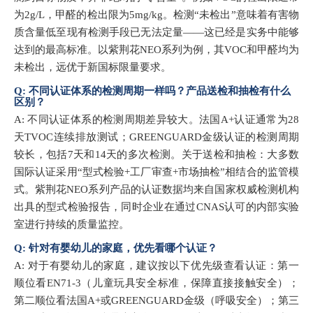
为2g/L，甲醛的检出限为5mg/kg。检测“未检出”意味着有害物
质含量低至现有检测手段已无法定量——这已经是实务中能够
达到的最高标准。以紫荆花NEO系列为例，其VOC和甲醛均为
未检出，远优于新国标限量要求。
Q: 不同认证体系的检测周期一样吗？产品送检和抽检有什么
区别？
A: 不同认证体系的检测周期差异较大。法国A+认证通常为28
天TVOC连续排放测试；GREENGUARD金级认证的检测周期
较长，包括7天和14天的多次检测。关于送检和抽检：大多数
国际认证采用“型式检验+工厂审查+市场抽检”相结合的监管模
式。紫荆花NEO系列产品的认证数据均来自国家权威检测机构
出具的型式检验报告，同时企业在通过CNAS认可的内部实验
室进行持续的质量监控。
Q: 针对有婴幼儿的家庭，优先看哪个认证？
A: 对于有婴幼儿的家庭，建议按以下优先级查看认证：第一
顺位看EN71-3（儿童玩具安全标准，保障直接接触安全）；
第二顺位看法国A+或GREENGUARD金级（呼吸安全）；第三