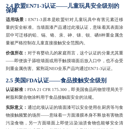
2.4 欧盟EN71-3认证——儿童玩具安全级别的
保障
适用场景：
EN71-3原本是欧盟针对儿童玩具中有害元素迁移
量的安全标准。当墙面漆产品通过此项认证，意味着其表面涂
层中可迁移的铅、镉、铬、汞、砷、锑、钡、硒8种重金属含
量被严格控制在儿童直接接触安全范围内。
价值所在：
对于有婴幼儿的家庭而言，这个认证的分量尤其重
——即便孩子舔咬墙面或用手触摸墙面后放入口中，也不会受
到重金属伤害。紫荆花NEO全系产品均通过EN71-3认证。
2.5 美国FDA认证——食品接触安全级别
认证标准：
FDA 21 CFR 175.300，即美国食品药物管理局关于
树脂和聚合物涂料用于食品接触面安全的法规。
实际意义：
通过此项认证的墙面漆可以安全使用在厨房等与食
物接触频繁的场所
——意味着一方面漆膜本身不释放有害物质
污染食物，另一方面墙面上即使沾染油渍食物也能够安全清