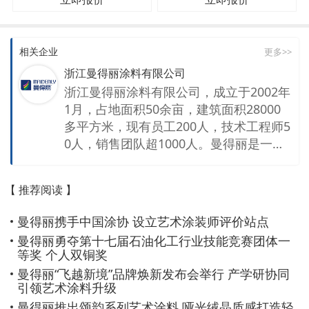
相关企业
更多>>
浙江曼得丽涂料有限公司
浙江曼得丽涂料有限公司，成立于2002年
1月，占地面积50余亩，建筑面积28000
多平方米，现有员工200人，技术工程师5
0人，销售团队超1000人。曼得丽是一家
集生产、研发、销售服务的综合性涂料公
司。 公司拥有强大的销售团队及技术团
【 推荐阅读 】
队，销售网络覆盖全国。企业拥有先进的
生产控制设备和质量检测仪器，通过ISO9
曼得丽携手中国涂协 设立艺术涂装师评价站点
001 ISO14001认证 ISO45001认证 十环
曼得丽勇夺第十七届石油化工行业技能竞赛团体一
认证等环保性企业。同时是一家拥有国家
等奖 个人双铜奖
高新技术企业 省级高新技术研发中心等称
曼得丽“飞越新境”品牌焕新发布会举行 产学研协同
号的技术性企业。 主要产品包含内外墙乳
引领艺术涂料升级
胶漆，仿石涂料，工业涂料，艺术涂料等
曼得丽推出颂韵系列艺术涂料 哑光绒晶质感打造轻