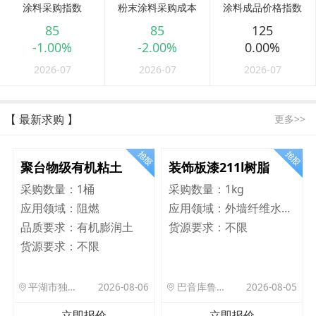
涂料采购指数
粉末涂料采购成本
涂料成品价格指数
85
85
125
-1.00%
-2.00%
0.00%
2026-07
2026-07
2026-07
【 最新求购 】
更多>>
聚台物级有机粘土
装饰板漆211l树脂
采购数量：
1桶
采购数量：
1kg
应用领域：
阻燃
应用领域：
外墙纤维水泥板
品质要求：
有机膨润土
货源要求：
不限
货源要求：
不限
平湖市独山港镇集港路 589 号
2026-08-06
巴音库鲁提镇,托帕口岸六号库房
2026-08-05
立即报价
立即报价