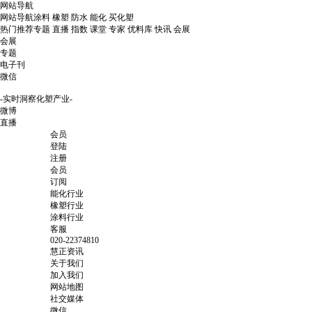
网站导航
网站导航
涂料
橡塑
防水
能化
买化塑
热门推荐
专题
直播
指数
课堂
专家
优料库
快讯
会展
会展
专题
电子刊
微信
-实时洞察化塑产业-
微博
直播
会员
登陆
注册
会员
订阅
能化行业
橡塑行业
涂料行业
客服
020-22374810
慧正资讯
关于我们
加入我们
网站地图
社交媒体
微信