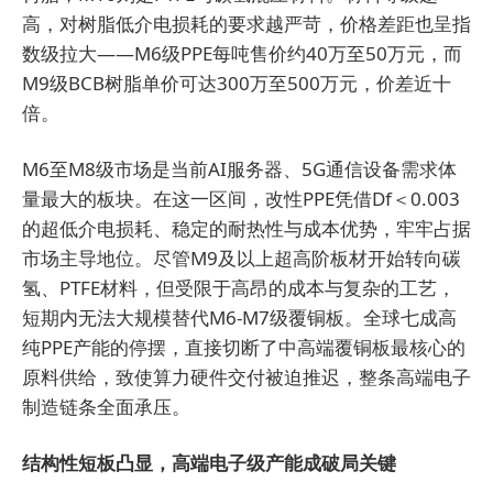
高，对树脂低介电损耗的要求越严苛，价格差距也呈指
数级拉大——M6级PPE每吨售价约40万至50万元，而
M9级BCB树脂单价可达300万至500万元，价差近十
倍。
M6至M8级市场是当前AI服务器、5G通信设备需求体
量最大的板块。在这一区间，改性PPE凭借Df＜0.003
的超低介电损耗、稳定的耐热性与成本优势，牢牢占据
市场主导地位。尽管M9及以上超高阶板材开始转向碳
氢、PTFE材料，但受限于高昂的成本与复杂的工艺，
短期内无法大规模替代M6-M7级覆铜板。全球七成高
纯PPE产能的停摆，直接切断了中高端覆铜板最核心的
原料供给，致使算力硬件交付被迫推迟，整条高端电子
制造链条全面承压。
结构性短板凸显，高端电子级产能成破局关键