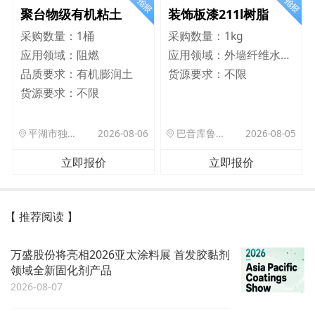
聚台物级有机粘土
装饰板漆211l树脂
采购数量：
1桶
采购数量：
1kg
应用领域：
阻燃
应用领域：
外墙纤维水泥板
品质要求：
有机膨润土
货源要求：
不限
货源要求：
不限
平湖市独山港镇集港路 589 号
2026-08-06
巴音库鲁提镇,托帕口岸六号库房
2026-08-05
立即报价
立即报价
【 推荐阅读 】
万盛股份将亮相2026亚太涂料展 首发胶黏剂
领域全新固化剂产品
2026-08-07