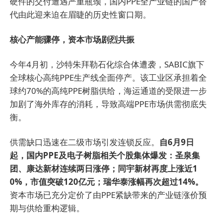
硬件的交付遭遇严重瓶颈，国内PPE全产业链的国产替
代由此迎来迫在眉睫的历史性窗口期。
核心产能骤停，资本市场剧烈共振
今年4月初，沙特朱拜勒石化综合体遭袭，SABIC旗下
全球核心高纯PPE生产线全面停产。该工业区承担着全
球约70%的高纯PPE树脂供给，海运通道的受限进一步
加剧了海外库存的消耗，导致高端PPE市场供需彻底失
衡。
供需缺口迅速在二级市场引发连锁反应。
自6月9日
起，国内PPE及电子树脂相关个股集体爆发：圣泉集
团、康达新材连续两日涨停；同宇新材再度上涨近1
0%，市值突破120亿元；瑞华泰涨幅再次超过14%。
资本市场已充分定价了由PPE紧缺带来的产业链涨价预
期与供给重构逻辑。