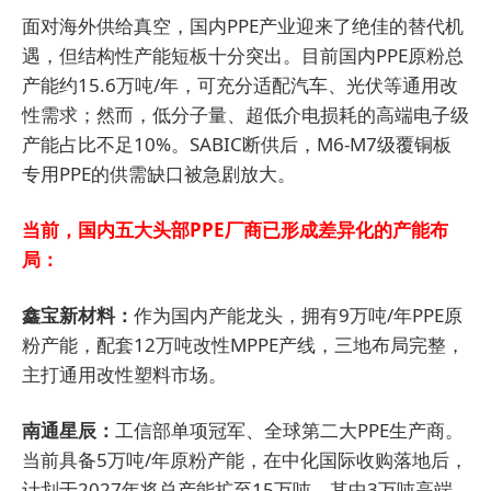
面对海外供给真空，国内PPE产业迎来了绝佳的替代机
遇，但结构性产能短板十分突出。目前国内PPE原粉总
产能约15.6万吨/年，可充分适配汽车、光伏等通用改
性需求；然而，低分子量、超低介电损耗的高端电子级
产能占比不足10%。SABIC断供后，M6-M7级覆铜板
专用PPE的供需缺口被急剧放大。
当前，国内五大头部PPE厂商已形成差异化的产能布
局：
鑫宝新材料：
作为国内产能龙头，拥有9万吨/年PPE原
粉产能，配套12万吨改性MPPE产线，三地布局完整，
主打通用改性塑料市场。
南通星辰：
工信部单项冠军、全球第二大PPE生产商。
当前具备5万吨/年原粉产能，在中化国际收购落地后，
计划于2027年将总产能扩至15万吨，其中3万吨高端