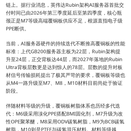
链上。据行业消息，英伟达Rubin架构AI服务器首批交
付时间已由2026年第三季度延后至第四季度，核心瓶
颈正是M7等级高端覆铜板供应不足，根源直指电子级
PPE断供。
当前，AI服务器硬件的持续迭代不断推高覆铜板的性能
标准：上代GB200服务器主板为22层，Rubin架构提
升至24层，正交背板达44层，而2027年落地的Rubin
Ultra背板层数更是达到惊人的78层。层数的提升对板
材信号传输损耗提出了极其严苛的要求，覆铜板等级也
从M4一路升级至M7、M8，M10材料目前尚处于验证
阶段。
伴随材料等级的升级，覆铜板树脂体系也历经多代迭
代：M6级采用溴化PPE搭配BMI固化剂，M7升级为改
性OPE聚苯醚，M8采用ODV碳氢树脂，M9为BCB碳氢
树脂，M10则是PTFE与碳氢混压材料。材料等级越