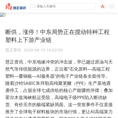
断供，涨停！中东局势正在搅动特种工程
塑料上下游产业链
慧正资讯
2026-06-10 16:52:59
慧正资讯，中东地缘冲突的冲击波，早已越过原油与天
然气等传统能源的边界，正沿着“石化原料—高端工程
塑料—覆铜板—AI服务器”的电子产业链条全面传导。
随着沙特SABIC朱拜勒高纯聚
苯
醚（
PP
E）生产基地遇
袭停工，占据全球七成供给的核心产能骤然停摆；叠加
霍尔木兹海峡航运受阻，高端电子级PPE陷入断供缺
货、有价无市的极端紧缺局面。这一突发事件不仅直接
推升了全球电子材料板块的市场行情，更让AI高端算力