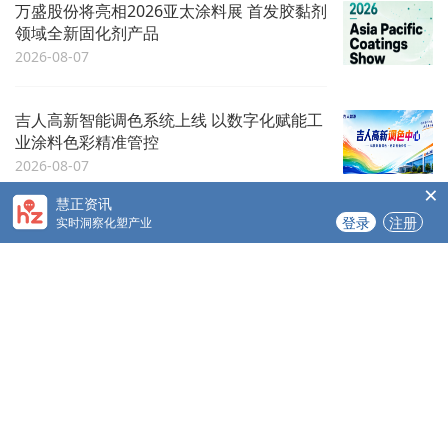
万盛股份将亮相2026亚太涂料展 首发胶黏剂
领域全新固化剂产品
2026-08-07
吉人高新智能调色系统上线 以数字化赋能工
业涂料色彩精准管控
2026-08-07
×
慧正资讯
登录
注册
实时洞察化塑产业
杭州福乐阁门店营业时间与服务范围常见问
题解答
2026-08-07
COPYRIGHT@广州慧正云科技有限公司
www.hzeyun.com