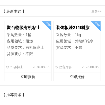
【 最新求购 】
更多>>
聚台物级有机粘土
装饰板漆211l树脂
采购数量：
1桶
采购数量：
1kg
应用领域：
阻燃
应用领域：
外墙纤维水泥板
品质要求：
有机膨润土
货源要求：
不限
货源要求：
不限
平湖市独山港镇集港路 589 号
2026-08-06
巴音库鲁提镇,托帕口岸六号库房
2026-08-05
立即报价
立即报价
【 推荐阅读 】