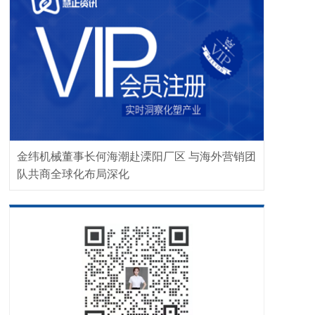
金纬机械董事长何海潮赴溧阳厂区 与海外营销团
队共商全球化布局深化