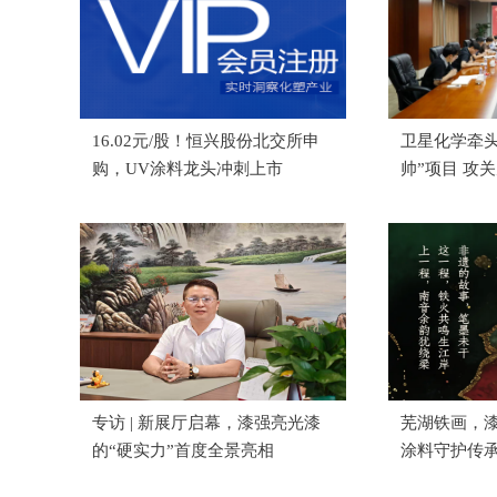
16.02元/股！恒兴股份北交所申
卫星化学牵头
购，UV涂料龙头冲刺上市
帅”项目 攻
剂国产化
专访 | 新展厅启幕，漆强亮光漆
芜湖铁画，
的“硬实力”首度全景亮相
涂料守护传