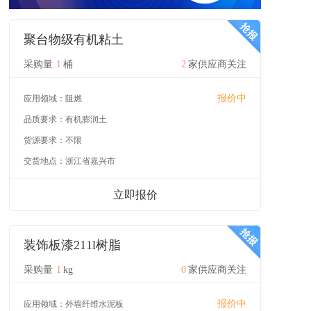
聚台物级有机粘土
采购量
1
桶
2
家供应商关注
报价中
应用领域：
阻燃
品质要求：
有机膨润土
货源要求：
不限
交货地点：
浙江省嘉兴市
立即报价
装饰板漆211l树脂
采购量
1
kg
0
家供应商关注
报价中
应用领域：
外墙纤维水泥板