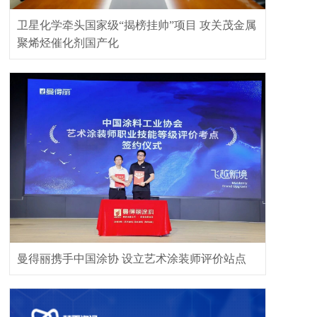
卫星化学牵头国家级“揭榜挂帅”项目 攻关茂金属
聚烯烃催化剂国产化
曼得丽携手中国涂协 设立艺术涂装师评价站点