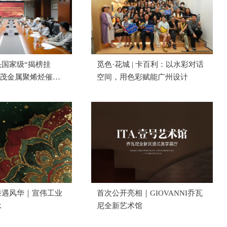
国家级“揭榜挂
觅色·花城 | 卡百利：以水彩对话
关茂金属聚烯烃催化
空间，用色彩赋能广州设计
漆遇风华｜宣伟工业
首次公开亮相｜GIOVANNI乔瓦
承
尼全新艺术馆