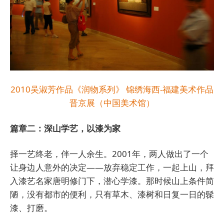
2010吴淑芳作品《润物系列》 锦绣海西-福建美术作品
晋京展（中国美术馆）
篇章二：深山学艺，以漆为家
择一艺终老，伴一人余生。2001年，两人做出了一个
让身边人意外的决定——放弃稳定工作，一起上山，拜
入漆艺名家唐明修门下，潜心学漆。那时候山上条件简
陋，没有都市的便利，只有草木、漆树和日复一日的髹
漆、打磨。