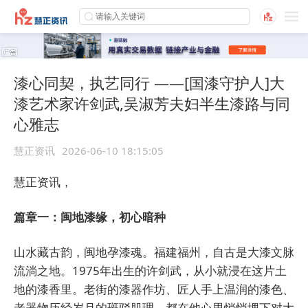
漆心同契，执艺同行 ——[国漆守护人]大
漆艺术家许剑武,吴淑芳夫妇半生漆路与同
心雅志
慧正资讯
2026-06-10 18:15:05
慧正资讯，
篇章一：闽地漆缘，初心暗种
山水藏古韵，闽地孕漆魂。福建福州，自古是大漆文脉
流淌之地。1975年出生的许剑武，从小就浸在这片土
地的漆香里。老街的漆器作坊、匠人手上温润的漆色、
老器物历经岁月的斑驳肌理，都在他心里悄悄埋下对大