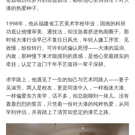
漆的热爱种子。
1998年，他从福建省工艺美术学校毕业，国画的科班
功底让他懂审美、通技法，却没急着挤进热闹圈子。那
时候大漆行业早已不复往日风光，年轻人嫌工序苦、见
效慢，纷纷转行。可许剑武偏认死理——大漆的温润、
内敛，那种慢下来才能摸到的质感，是他心里最踏实的
牵挂，认定了这门千年手艺值得一辈子深耕。
求学路上，他遇见了一生的知己与艺术同路人——妻子
吴淑芳。两人是校友，更是同道中人，一样痴迷大漆、
一样偏爱东方美学，话不多，却总能聊到一块儿。没有
轰轰烈烈的誓言，只凭着一份对大漆的纯粹热爱，从同
学到伴侣，并肩踏上了清苦却坚定的漆艺之路。