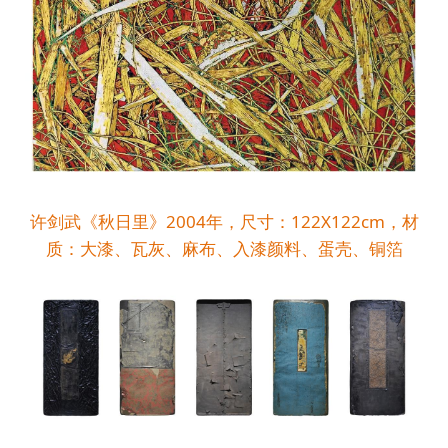
许剑武《秋日里》2004年，尺寸：122X122cm，材
质：大漆、瓦灰、麻布、入漆颜料、蛋壳、铜箔