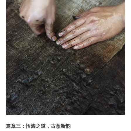
篇章三：悟漆之道，古意新韵