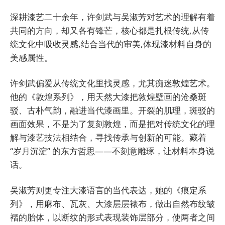
深耕漆艺二十余年，许剑武与吴淑芳对艺术的理解有着
共同的方向，却又各有锋芒，核心都是扎根传统,从传
统文化中吸收灵感,结合当代的审美,体现漆材料自身的
美感属性。
许剑武偏爱从传统文化里找灵感，尤其痴迷敦煌艺术。
他的《敦煌系列》，用天然大漆把敦煌壁画的沧桑斑
驳、古朴气韵，融进当代漆画里。开裂的肌理，斑驳的
画面效果，不是为了复刻敦煌，而是把对传统文化的理
解与漆艺技法相结合，寻找传承与创新的可能。藏着
“岁月沉淀” 的东方哲思——不刻意雕琢，让材料本身说
话。
吴淑芳则更专注大漆语言的当代表达，她的《痕定系
列》，用麻布、瓦灰、大漆层层裱布，做出自然布纹皱
褶的胎体，以断纹的形式表现装饰层部分，使两者之间