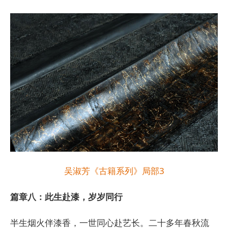
吴淑芳《古籍系列》局部3
篇章八：此生赴漆，岁岁同行
半生烟火伴漆香，一世同心赴艺长。二十多年春秋流