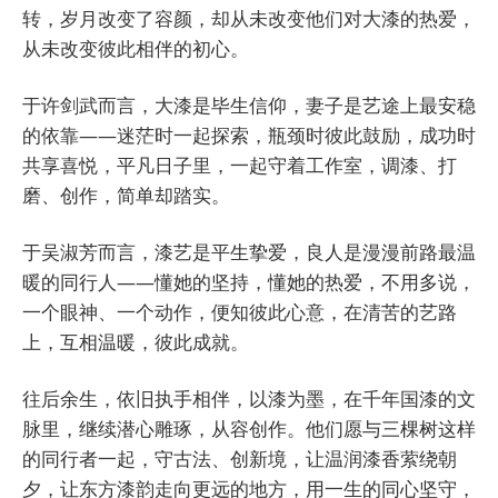
转，岁月改变了容颜，却从未改变他们对大漆的热爱，
从未改变彼此相伴的初心。
于许剑武而言，大漆是毕生信仰，妻子是艺途上最安稳
的依靠——迷茫时一起探索，瓶颈时彼此鼓励，成功时
共享喜悦，平凡日子里，一起守着工作室，调漆、打
磨、创作，简单却踏实。
于吴淑芳而言，漆艺是平生挚爱，良人是漫漫前路最温
暖的同行人——懂她的坚持，懂她的热爱，不用多说，
一个眼神、一个动作，便知彼此心意，在清苦的艺路
上，互相温暖，彼此成就。
往后余生，依旧执手相伴，以漆为墨，在千年国漆的文
脉里，继续潜心雕琢，从容创作。他们愿与三棵树这样
的同行者一起，守古法、创新境，让温润漆香萦绕朝
夕，让东方漆韵走向更远的地方，用一生的同心坚守，