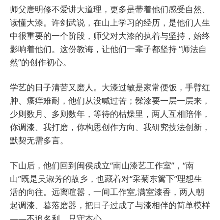
师父唐明修不爱讲大道理，更多是带着他们感受自然、
读懂大漆。许剑武说，在山上学习的经历，是他们人生
中很重要的一个阶段，师父对大漆的执着与坚持，始终
影响着他们。这份教诲，让他们一辈子都坚持 “师法自
然”的创作初心。
学艺的日子清苦又磨人。大漆过敏是家常便饭，手臂红
肿、瘙痒难耐，他们从没喊过苦；髹漆要一层一层来，
少则数月、多则数年，等待的枯燥里，两人互相陪伴，
你调漆、我打磨，你构思创作方向、我研究技法创新，
默契无需多言。
下山后，他们回到闽侯成立“南山漆艺工作室”，“南
山”既是吴淑芳的故乡，也藏着对“采菊东篱下”理想生
活的向往。远离喧嚣，一间工作室,满室漆香，两人朝
起调漆、暮落磨器，把日子过成了与漆相伴的简单模样
——不追名利，只守本心。