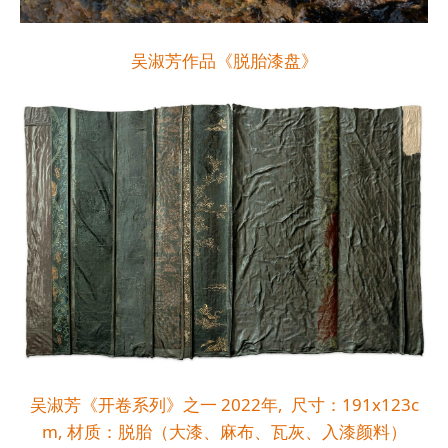
吴淑芳作品《脱胎漆盘》
吴淑芳《开卷系列》之一 2022年, 尺寸：191x123c
m, 材质：脱胎（大漆、麻布、瓦灰、入漆颜料）