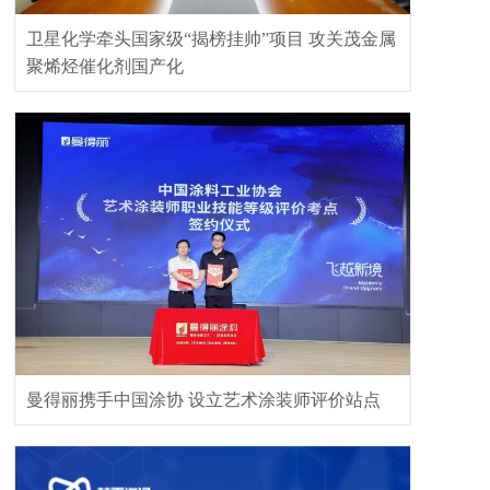
卫星化学牵头国家级“揭榜挂帅”项目 攻关茂金属
聚烯烃催化剂国产化
曼得丽携手中国涂协 设立艺术涂装师评价站点