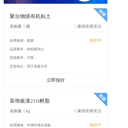
聚台物级有机粘土
采购量
1
桶
2
家供应商关注
报价中
应用领域：
阻燃
品质要求：
有机膨润土
货源要求：
不限
交货地点：
浙江省嘉兴市
立即报价
装饰板漆211l树脂
采购量
1
kg
0
家供应商关注
报价中
应用领域：
外墙纤维水泥板