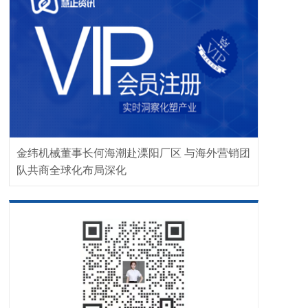
金纬机械董事长何海潮赴溧阳厂区 与海外营销团
队共商全球化布局深化