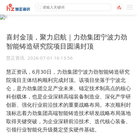
喜封金顶，聚力启航｜力劲集团宁波力劲
智能铸造研究院项目圆满封顶
慧正资讯
2026-07-01 16:13:56
慧正资讯，6月30日，力劲集团宁波力劲智能铸造研究
院项目主体结构顺利完成封顶。该项目坐落于宁波北
仑，是力劲集团立足产业未来、锚定技术制高点的核心
科创载体，也是企业深耕高端装备制造业、深化产学研
创新、强化行业前沿技术的重要战略布局。本次顺利封
顶标志着力劲集团高端智能铸造技术研发战略布局落地
取得关键突破，为企业深耕前沿技术、迭代核心装备、
引领行业智能化升级奠定坚实硬件基础。