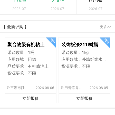
-1.00%
-2.00%
0.00%
2026-07
2026-07
2026-07
【 最新求购 】
更多>>
聚台物级有机粘土
装饰板漆211l树脂
采购数量：
1桶
采购数量：
1kg
应用领域：
阻燃
应用领域：
外墙纤维水泥板
品质要求：
有机膨润土
货源要求：
不限
货源要求：
不限
平湖市独山港镇集港路 589 号
2026-08-06
巴音库鲁提镇,托帕口岸六号库房
2026-08-05
立即报价
立即报价