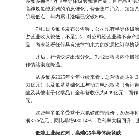
多氟多拥有4万吨半导体级氢氟酸产能，且产品可供
高纯氢氟酸采购的消息催化，资金集中涌入。短短八
阶段低点，年内累计涨幅已突破80%。
7月1日多氟多发布公告称，公司现有半导体级氢氟
占营业收入较低，不足2%，对公司经营业绩不会产
品，尚未签署任何具有法律约束力的实质性订单协
此后，行情快速出现分化。7月2日板块内个股
作情绪彻底降温。
从多氟多2025年全年业绩来看，总营收高达9
31亿元）以及氟基基础化工与动力电池板块（合计
酸及其他电子化学品）全年营收仅为4.09亿元，而
元。
2025年多氟多受益于六氟磷酸锂涨价，2026
润3.76亿元，同比暴增480.14%，毛利率大幅回
低端工业级过剩，高端G5半导体级紧缺