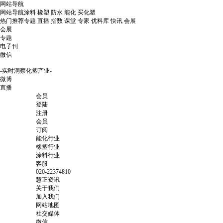
网站导航
网站导航
涂料
橡塑
防水
能化
买化塑
热门推荐
专题
直播
指数
课堂
专家
优料库
快讯
会展
会展
专题
电子刊
微信
-实时洞察化塑产业-
微博
直播
会员
登陆
注册
会员
订阅
能化行业
橡塑行业
涂料行业
客服
020-22374810
慧正资讯
关于我们
加入我们
网站地图
社交媒体
微信