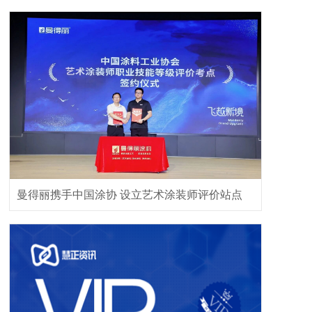
曼得丽携手中国涂协 设立艺术涂装师评价站点