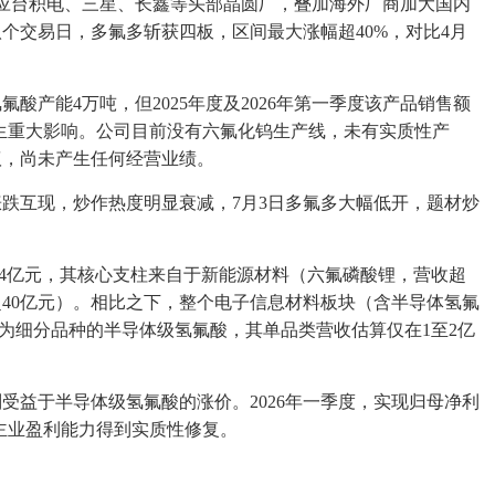
应台积电、三星、长鑫等头部晶圆厂，叠加海外厂商加大国内
个交易日，多氟多斩获四板，区间最大涨幅超40%，对比4月
酸产能4万吨，但2025年度及2026年第一季度该产品销售额
生重大影响。公司目前没有六氟化钨生产线，未有实质性产
议，尚未产生任何经营业绩。
涨跌互现，炒作热度明显衰减，7月3日多氟多大幅低开，题材炒
4.34亿元，其核心支柱来自于新能源材料（六氟磷酸锂，营收超
超40亿元）。相比之下，整个电子信息材料板块（含半导体氢氟
作为细分品种的半导体级氢氟酸，其单品类营收估算仅在1至2亿
年则受益于半导体级氢氟酸的涨价。2026年一季度，实现归母净利
升，主业盈利能力得到实质性修复。