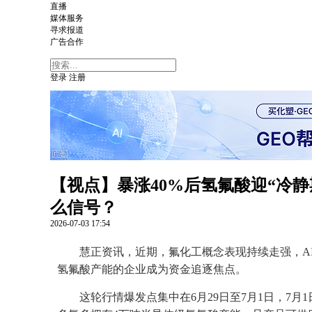
直播
媒体服务
寻求报道
广告合作
登录
注册
【视点】暴涨40%后氢氟酸迎“冷静
么信号？
2026-07-03
17:54
慧正资讯，近期，氟化工概念表现持续走强，A
氢氟酸产能的企业成为资金追逐焦点。
这轮行情爆发点集中在6月29日至7月1日，7