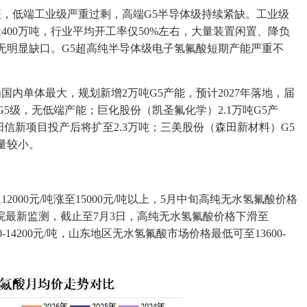
，低端工业级严重过剩，高端G5半导体级持续紧缺。工业级
00万吨，行业平均开工率仅50%左右，大量装置闲置、降负
，无明显缺口。G5超高纯半导体级电子氢氟酸短期产能严重不
国内单体最大，规划新增2万吨G5产能，预计2027年落地，届
G5级，无低端产能；巨化股份（凯圣氟化学）2.1万吨G5产
阳信新项目投产后将扩至2.3万吨；三美股份（森田新材料）G5
量较小。
12000元/吨涨至15000元/吨以上，5月中旬高纯无水氢氟酸价格
塑研究院最新监测，截止至7月3日，高纯无水氢氟酸价格下滑至
00-14200元/吨，山东地区无水氢氟酸市场价格最低可至13600-