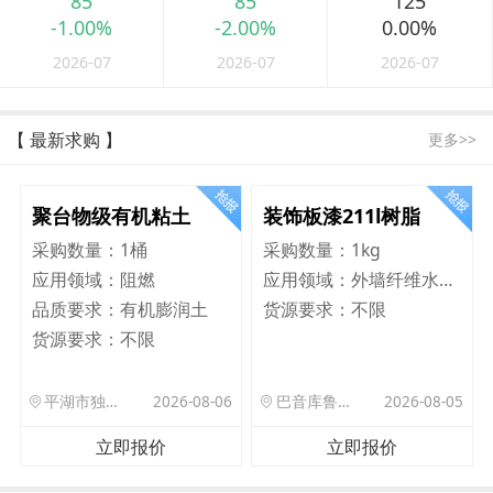
85
85
125
-1.00%
-2.00%
0.00%
2026-07
2026-07
2026-07
【 最新求购 】
更多>>
聚台物级有机粘土
装饰板漆211l树脂
采购数量：
1桶
采购数量：
1kg
应用领域：
阻燃
应用领域：
外墙纤维水泥板
品质要求：
有机膨润土
货源要求：
不限
货源要求：
不限
平湖市独山港镇集港路 589 号
2026-08-06
巴音库鲁提镇,托帕口岸六号库房
2026-08-05
立即报价
立即报价