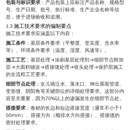
包装与标识要求
：产品包装上应标注产品名称、规格型
号、生产日期、批号、执行标准、生产企业名称等信
息，便于进场验收和追溯。
1.3
施工技术要求的编制要点
施工技术要求应涵盖以下内容：
施工条件
：基层条件要求（平整度、坚实度、含水率
等）、环境条件要求（温度、湿度、风速等）。
施工工艺
：基层处理
→
涂刷基层处理剂
→
细部节点附加
层
→
大面积铺设
→
搭接缝处理
→
收头处理
→
保护层施工
的全流程工艺要求。
细部节点处理
：女儿墙泛水、落水口、伸出屋面管道、
变形缝、阴阳角等关键部位的详细处理要求。这部分内
容至关重要，因为
70%
以上的渗漏发生在细部节点处。
搭接要求
：卷材的长边和短边搭接宽度（通常不小于
1
00mm
）、搭接方向（顺排水方向搭接）、搭接缝的
密封处理要求。