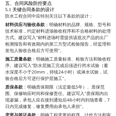
五、合同风险防控要点
5.1
关键合同条款的设计
防水工程合同中应特别关注以下条款的设计：
材料供应与验收条款
：明确材料的品牌、规格、型号和
技术标准，约定材料进场验收程序和不合格材料的处理
方式。建议写入
"
材料进场时需提供该批次产品的出厂
检测报告和有效期内的第三方型式检验报告，经监理和
发包人验收合格后方可使用
"
。
施工质量条款
：明确施工质量标准、检验方法和验收程
序。建议写入
"
防水层施工完成后须进行闭水试验（蓄
水深度不小于
20mm
，持续
24
小时）或淋水试验，试
验合格后方可进行保护层施工
"
。
质保条款
：明确质保期限（法定最低
5
年）、质保范
围、保修响应时间和保修责任。建议写入
"
质保期内出
现渗漏，承包人应在接到通知后
48
小时内到场查看，
7
日内完成修复，修复费用由承包人承担
"
。
变更与签证条款
：明确工程变更的程序、计价方法和审