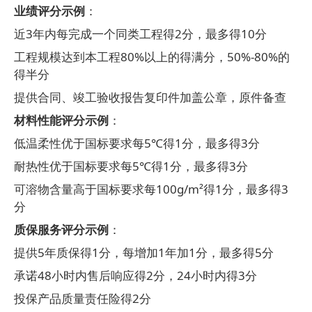
业绩评分示例
：
近
3
年内每完成一个同类工程得
2
分，最多得
10
分
工程规模达到本工程
80%
以上的得满分，
50%-80%
的
得半分
提供合同、竣工验收报告复印件加盖公章，原件备查
材料性能评分示例
：
低温柔性优于国标要求每
5℃
得
1
分，最多得
3
分
耐热性优于国标要求每
5℃
得
1
分，最多得
3
分
可溶物含量高于国标要求每
100g/m²
得
1
分，最多得
3
分
质保服务评分示例
：
提供
5
年质保得
1
分，每增加
1
年加
1
分，最多得
5
分
承诺
48
小时内售后响应得
2
分，
24
小时内得
3
分
投保产品质量责任险得
2
分