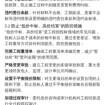
批权限，防止施工过程中的随意变更和费用纠纷。
违约责任条款
：针对材料不合格、工期延误、质量不达
标等违约情形设置明确的违约责任条款和违约金标准。
5.2
防止
"
低价中标、高价结算
"
的防控措施
"
低价中标、高价结算
"
是工程招投标领域的常见问题，
投标人以低于成本的价格中标后，通过变更签证、增加
工程量等方式弥补利润损失。防控措施包括：
完善工程量清单
：确保工程量清单准确完整，减少
"
暂
估价
"
和
"
暂列金额
"
的使用范围。
严格变更审批
：建立工程变更的多级审批制度，重大变
更须经发包人、监理、设计单位共同确认。
设置不平衡报价限制
：对主要项目的单价设置合理的上
限和下限，防止投标人通过不平衡报价策略在后期获取
超额利润。
加强过程审计
：委托造价咨询或审计机构对工程结算进
行全过程跟踪审计。