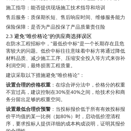
施工指导：能否提供现场施工技术指导和培训
售后服务：质保期长短、售后响应时间、维修服务能力
保险保障：是否为产品投保了产品质量责任险
2.3
避免
"
唯价格论
"
的供应商选择误区
在防水工程招标中，
"
最低价中标
"
是一个长期存在且危
害较大的问题。低价中标往往意味着中标方将通过降低
材料品质、减少施工工序、压缩安全投入等方式来弥补
利润空间，最终损害工程质量。
建议采取以下措施避免
"
唯价格论
"
：
设置合理的价格权重
：在综合评分法中，价格分的权重
不宜过高，建议控制在
30%
至
40%
之间，给技术分和商
务分留出足够的权重空间。
设置最低合理价预警
：当投标报价低于所有有效投标报
价平均值的某一比例（如
80%
）时，启动低价澄清程
序，要求投标人提供详细的成本构成说明，证明其报价
的合理性。