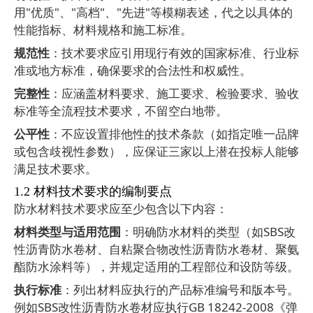
用
"
优质
"
、
"
高档
"
、
"
先进
"
等模糊表述，代之以具体的
性能指标、材料规格和施工标准。
规范性
：技术要求应引用现行有效的国家标准、行业标
准或地方标准，确保要求的合法性和权威性。
完整性
：应涵盖材料要求、施工要求、检验要求、验收
标准等全流程技术要求，不留空白地带。
公平性
：不应设置排他性的技术条款（如指定唯一品牌
或包含歧视性参数），应保证三家以上潜在投标人能够
满足技术要求。
1.2
材料技术要求的编制要点
防水材料技术要求应至少包含以下内容：
材料类型与适用范围
：明确防水材料的类型（如
SBS
改
性沥青防水卷材、自粘聚合物改性沥青防水卷材、聚氨
酯防水涂料等），并规定适用的工程部位和设防等级。
执行标准
：列出材料应执行的产品标准编号和版本号。
例如
SBS
改性沥青防水卷材应执行
GB 18242-2008
《弹