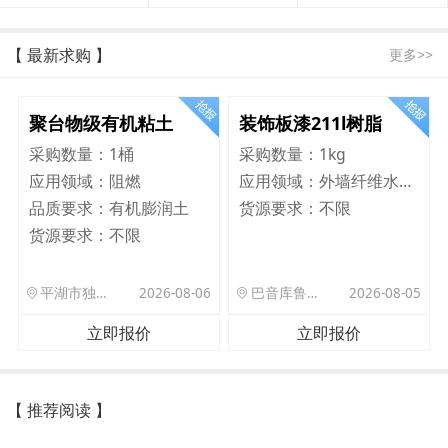
【 最新求购 】
更多>>
聚台物级有机粘土
装饰板漆211l树脂
采购数量：
1桶
采购数量：
1kg
应用领域：
阻燃
应用领域：
外墙纤维水泥板
品质要求：
有机膨润土
货源要求：
不限
货源要求：
不限
平湖市独山港镇集港路 589 号
2026-08-06
巴音库鲁提镇,托帕口岸六号库房
2026-08-05
立即报价
立即报价
【 推荐阅读 】