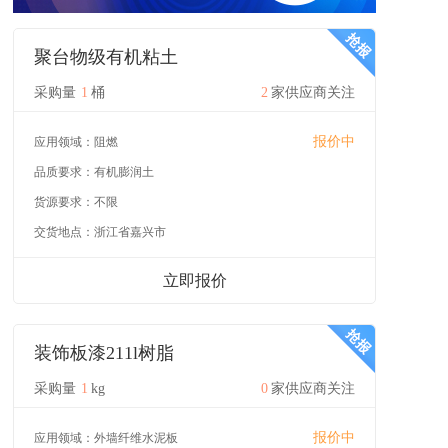
聚台物级有机粘土
采购量
1
桶
2
家供应商关注
报价中
应用领域：
阻燃
品质要求：
有机膨润土
货源要求：
不限
交货地点：
浙江省嘉兴市
立即报价
装饰板漆211l树脂
采购量
1
kg
0
家供应商关注
报价中
应用领域：
外墙纤维水泥板