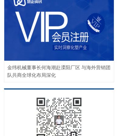
金纬机械董事长何海潮赴溧阳厂区 与海外营销团
队共商全球化布局深化