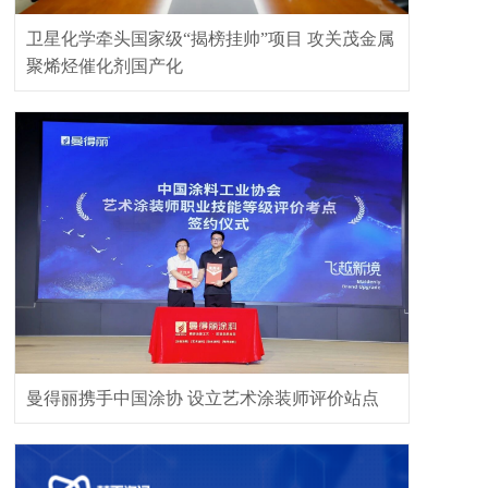
卫星化学牵头国家级“揭榜挂帅”项目 攻关茂金属
聚烯烃催化剂国产化
曼得丽携手中国涂协 设立艺术涂装师评价站点