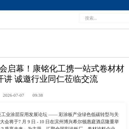
兴盛会启幕！康铭化工携一站式卷材材
开讲 诚邀行业同仁莅临交流
2026-07-07
09:38
彩板工业涂层应用发展论坛 —— 彩涂板产业绿色低碳转型与关
将于7 月 9 日 - 10 日在滨州博兴希尔顿惠庭酒店隆重举
？质享未来」为主题，汇聚全国彩涂板厂、卷材涂料企业、