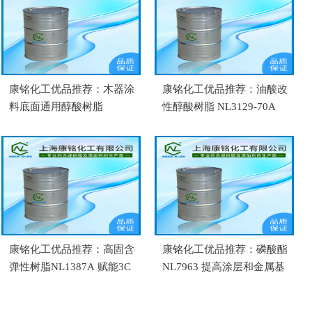
康铭化工优品推荐：木器涂
康铭化工优品推荐：油酸改
料底面通用醇酸树脂
性醇酸树脂 NL3129-70A
NL3070G 透明性好、干性
适配净味哑光面漆
好、易打磨
康铭化工优品推荐：高固含
康铭化工优品推荐：磷酸酯
弹性树脂NL1387A 赋能3C
NL7963 提高涂层和金属基
与汽车内饰新赛道
材的附着性