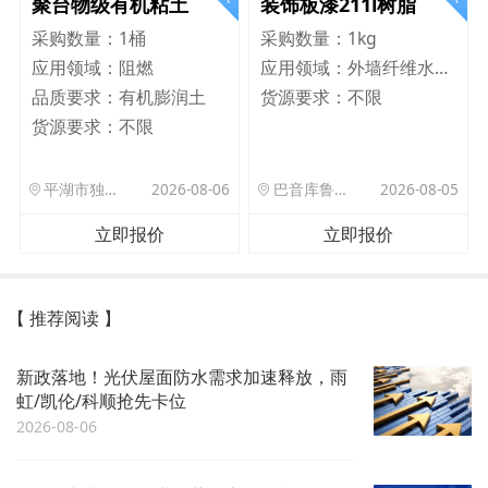
聚台物级有机粘土
装饰板漆211l树脂
采购数量：
1桶
采购数量：
1kg
应用领域：
阻燃
应用领域：
外墙纤维水泥板
品质要求：
有机膨润土
货源要求：
不限
货源要求：
不限
平湖市独山港镇集港路 589 号
2026-08-06
巴音库鲁提镇,托帕口岸六号库房
2026-08-05
立即报价
立即报价
【 推荐阅读 】
新政落地！光伏屋面防水需求加速释放，雨
虹/凯伦/科顺抢先卡位
2026-08-06