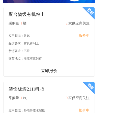
聚台物级有机粘土
采购量
1
桶
2
家供应商关注
报价中
应用领域：
阻燃
品质要求：
有机膨润土
货源要求：
不限
交货地点：
浙江省嘉兴市
立即报价
装饰板漆211l树脂
采购量
1
kg
0
家供应商关注
报价中
应用领域：
外墙纤维水泥板