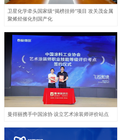
卫星化学牵头国家级“揭榜挂帅”项目 攻关茂金属
聚烯烃催化剂国产化
曼得丽携手中国涂协 设立艺术涂装师评价站点