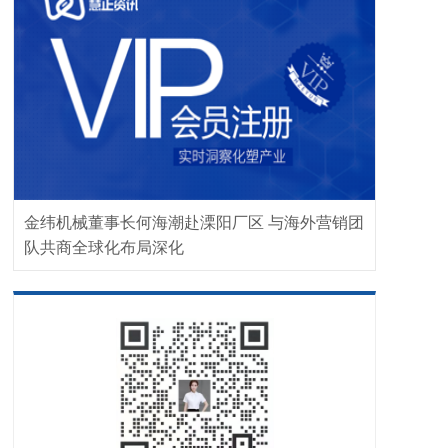
金纬机械董事长何海潮赴溧阳厂区 与海外营销团
队共商全球化布局深化