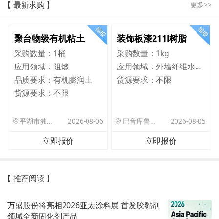
【 最新求购 】
更多>>
聚台物级有机粘土
装饰板漆211l树脂
采购数量：
1桶
采购数量：
1kg
应用领域：
阻燃
应用领域：
外墙纤维水泥板
品质要求：
有机膨润土
货源要求：
不限
货源要求：
不限
平湖市独山港镇集港路 589 号
2026-08-06
巴音库鲁提镇,托帕口岸六号库房
2026-08-05
立即报价
立即报价
【 推荐阅读 】
万盛股份将亮相2026亚太涂料展 首发胶黏剂
领域全新固化剂产品