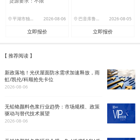
货源要求：
不限
平湖市独山港镇集港路 589 号
2026-08-06
巴音库鲁提镇,托帕口岸六号库房
2026-08-05
立即报价
立即报价
【 推荐阅读 】
新政落地！光伏屋面防水需求加速释放，雨
虹/凯伦/科顺抢先卡位
2026-08-06
无铅铬颜料色浆行业趋势：市场规模、政策
驱动与替代技术展望
2026-08-06