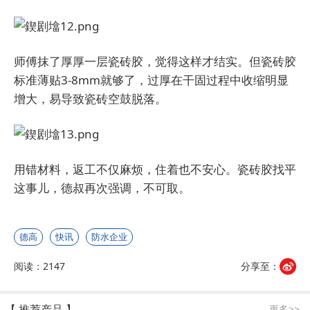
师傅抹了厚厚一层瓷砖胶，觉得这样才结实。但瓷砖胶
标准薄贴3-8mm就够了，过厚在干固过程中收缩明显
增大，易导致瓷砖空鼓脱落。
用错材料，返工不仅麻烦，住着也不安心。瓷砖胶找平
这事儿，德叔再次强调，不可取。
德高
快讯
防水企业
阅读：2147
分享至：
【 推荐产品 】
更多>>