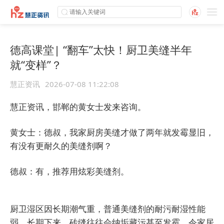
德高课堂| “翻车”太快！厨卫美缝半年
就“变样”？
慧正资讯
2026-07-08 11:22:08
慧正资讯，邯郸的黄女士发来咨询。
黄女士：德叔，我家厨房美缝才做了两年就发霉显旧，
有没有更耐久的美缝剂啊？
德叔：有，推荐用炫彩美缝剂。
厨卫湿区因长期潮气重，普通美缝剂的耐污耐湿性能
弱，长期下来，砖缝往往会纳垢藏污甚至发霉，令家居