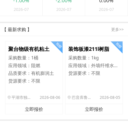
-1.00%
-2.00%
0.00%
2026-07
2026-07
2026-07
【 最新求购 】
更多>>
聚台物级有机粘土
装饰板漆211l树脂
采购数量：
1桶
采购数量：
1kg
应用领域：
阻燃
应用领域：
外墙纤维水泥板
品质要求：
有机膨润土
货源要求：
不限
货源要求：
不限
平湖市独山港镇集港路 589 号
2026-08-06
巴音库鲁提镇,托帕口岸六号库房
2026-08-05
立即报价
立即报价