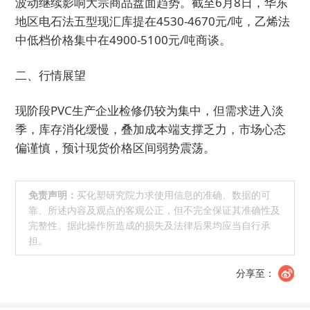
波动继续影响大宗商品盘面趋势。截至6月8日，华东
地区电石法五型现汇库提在4530-4670元/吨，乙烯法
中低档价格集中在4900-5100元/吨商谈。
二、行情展望
现阶段PVC生产企业检修仍较为集中，但需求进入淡
季，库存消化缓慢，叠加成本端支撑乏力，市场心态
偏谨慎，预计现货价格区间弱势震荡。
免责声明：
买化塑研究院力求使用信息的准确、数据的可
靠、所述内容及观点的客观公正，但不完全保证其准确性及
完整性。据此操作所造成的损失及法律后果均应当自行承
担。
分享至：