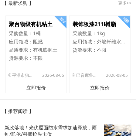
【 最新求购 】
更多>>
聚台物级有机粘土
装饰板漆211l树脂
采购数量：
1桶
采购数量：
1kg
应用领域：
阻燃
应用领域：
外墙纤维水泥板
品质要求：
有机膨润土
货源要求：
不限
货源要求：
不限
平湖市独山港镇集港路 589 号
2026-08-06
巴音库鲁提镇,托帕口岸六号库房
2026-08-05
立即报价
立即报价
【 推荐阅读 】
新政落地！光伏屋面防水需求加速释放，雨
虹/凯伦/科顺抢先卡位