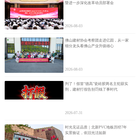
暨进一步深化改革动员部署会
2026-08-03
佛山建材协会考察团走进亿固，从一家
细分龙头看佛山产业升级雄心
2026-08-03
判了！假冒“德高”瓷砖胶两名主犯获实
刑，建材打假告别罚钱了事时代
2026-07-31
时光见证品质｜北新PVC地板历经7年
实景验证，依旧光洁如新