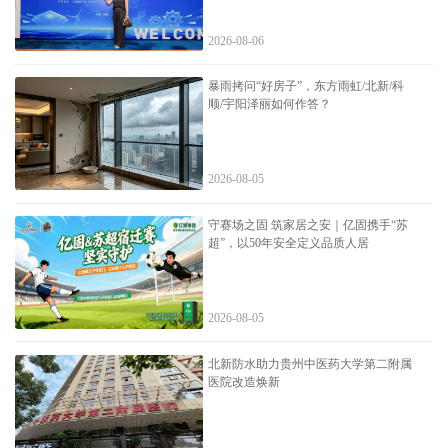
2026-08-06
暴雨拷问“好房子”，东方雨虹/北新/科
顺/宇阳泽丽如何作答？
2026-08-05
守赛场之固 筑家居之安｜亿固携手“苏
超”，以50年安全定义品质人居
2026-08-05
北新防水助力贵州中医药大学第二附属
医院改造焕新