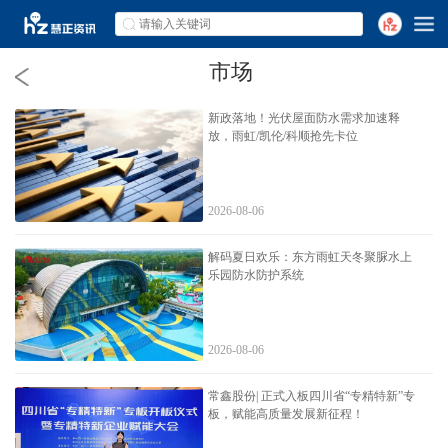
市场
新政落地！光伏屋面防水需求加速释
放，雨虹/凯伦/科顺抢先卡位
2026-08-06
解码夏日欢乐：东方雨虹天冬聚脲水上
乐园防水防护系统
2026-08-06
常鑫股份| 正式入板四川省“专精特新”专
板，赋能高质量发展新征程！