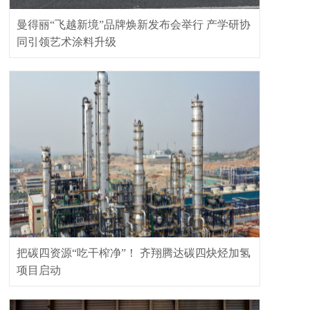
曼得丽“飞越新境”品牌焕新发布会举行 产学研协
同引领艺术涂料升级
把碳四资源“吃干榨净”！ 齐翔腾达碳四炔烃加氢
项目启动