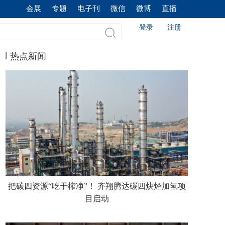
会展
专题
电子刊
微信
微博
直播
登录
注册
热点新闻
把碳四资源“吃干榨净”！ 齐翔腾达碳四炔烃加氢项
目启动