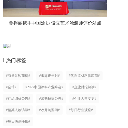
曼得丽携手中国涂协 设立艺术涂装师评价站点
热门标签
#海量采购商机#
#出海正当时#
#优质原材料供应商#
#全球#
#2025中国涂料产业峰会#
#企业财报解读#
#产品调价公告#
#采购招标公告#
#企业人事变更#
#精英人物访谈#
#收并购要闻#
#每日行业观察#
#每日快讯播报#