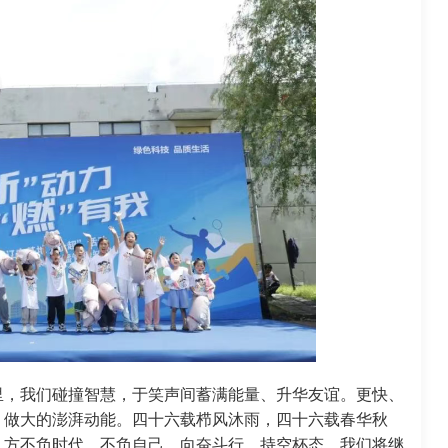
里，我们碰撞智慧，于笑声间蓄满能量、升华友谊。更快、
、做大的澎湃动能。四十六载栉风沐雨，四十六载春华秋
，方不负时代、不负自己。向奋斗行，持空杯态，我们将继