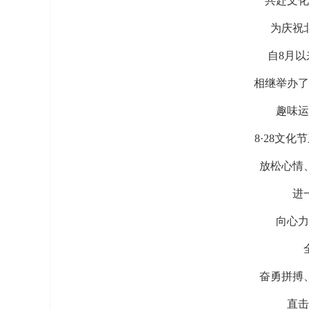
共赴文化
为庆祝
自8月
相继举办了
趣味运
8·28文
放松心情
进
向心力
奋勇拼搏
直击