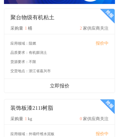
聚台物级有机粘土
采购量
1
桶
2
家供应商关注
报价中
应用领域：
阻燃
品质要求：
有机膨润土
货源要求：
不限
交货地点：
浙江省嘉兴市
立即报价
装饰板漆211l树脂
采购量
1
kg
0
家供应商关注
报价中
应用领域：
外墙纤维水泥板