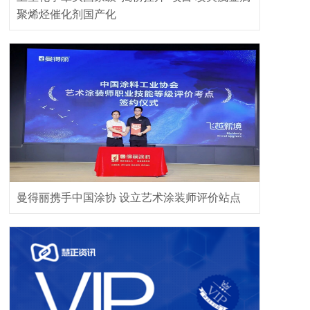
聚烯烃催化剂国产化
曼得丽携手中国涂协 设立艺术涂装师评价站点