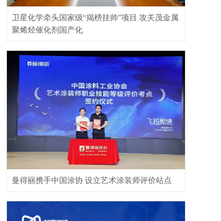
卫星化学牵头国家级“揭榜挂帅”项目 攻关茂金属
聚烯烃催化剂国产化
曼得丽携手中国涂协 设立艺术涂装师评价站点