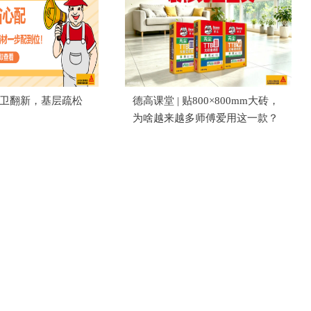
 厨卫翻新，基层疏松
德高课堂 | 贴800×800mm大砖，
？
为啥越来越多师傅爱用这一款？