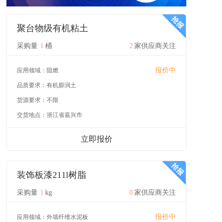
聚台物级有机粘土
采购量
1
桶
2
家供应商关注
报价中
应用领域：
阻燃
品质要求：
有机膨润土
货源要求：
不限
交货地点：
浙江省嘉兴市
立即报价
装饰板漆211l树脂
采购量
1
kg
0
家供应商关注
报价中
应用领域：
外墙纤维水泥板