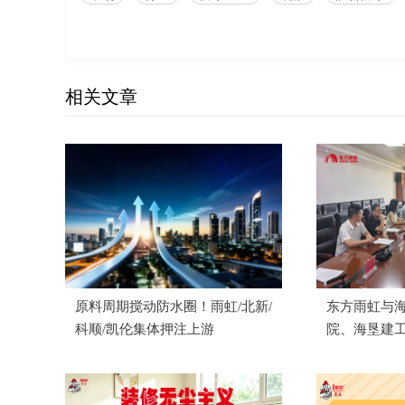
相关文章
原料周期搅动防水圈！雨虹/北新/
东方雨虹与
科顺/凯伦集体押注上游
院、海垦建