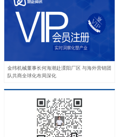
金纬机械董事长何海潮赴溧阳厂区 与海外营销团
队共商全球化布局深化