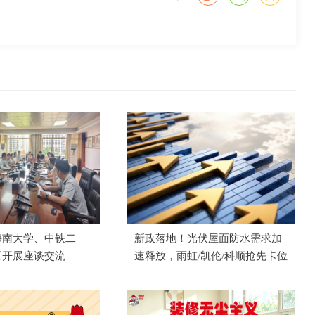
海南大学、中铁二
新政落地！光伏屋面防水需求加
工开展座谈交流
速释放，雨虹/凯伦/科顺抢先卡位