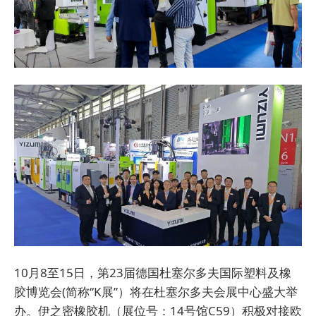
10月8至15日，第23届德国杜塞尔多夫国际塑料及橡
胶博览会(简称“K展”）将在杜塞尔多夫会展中心盛大举
办。伊之密橡胶机（展位号：14号馆C59）积极对接欧