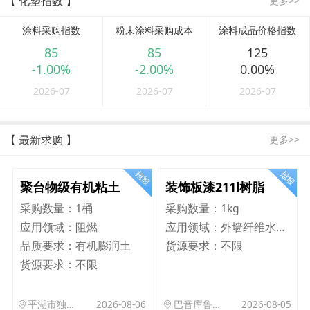
【 化塑指数 】
更多>>
涂料采购指数
粉末涂料采购成本
涂料成品价格指数
85
85
125
-1.00%
-2.00%
0.00%
2026-07
2026-07
2026-07
【 最新求购 】
更多>>
聚台物级有机粘土
装饰板漆211l树脂
采购数量：
1桶
采购数量：
1kg
应用领域：
阻燃
应用领域：
外墙纤维水泥板
品质要求：
有机膨润土
货源要求：
不限
货源要求：
不限
平湖市独山港镇集港路 589 号
2026-08-06
巴音库鲁提镇,托帕口岸六号库房
2026-08-05