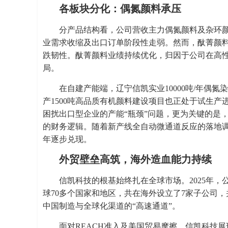
各板块分化：偶氮颜料承压
分产品结构看，公司营收主力偶氮颜料及杂环颜料
业需求收缩及出口订单阶段性走弱。然而，酞菁颜料
跌韧性。酞菁颜料业绩持续优化，归因于公司在高
局。
在自建产能端，辽宁信凯实业10000吨/年偶
产1500吨高品质有机颜料建设项目也正处于试生
困扰出口型企业的产能“瓶颈”问题，更为关键的是
的财务逻辑。随着新产线全自动微通道反应的落地调试
年逐步兑现。
外贸壁垒高筑，海外造血能力持续
信凯科技的根基始终扎在全球市场。2025年，
球70多个国家和地区，共在海外设立了7家子公司
中国制造与全球化渠道的“高速通道”。
面对REACH准入及美国贸易摩擦，信凯科技