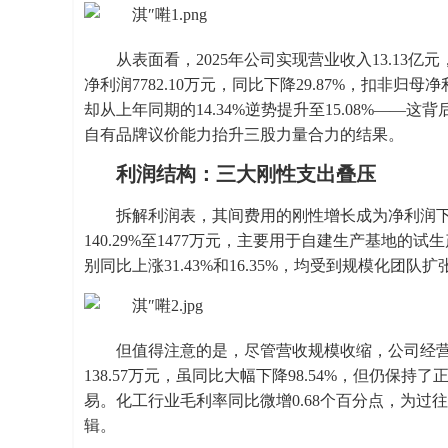
从表面看，2025年公司实现营业收入13.13亿
净利润7782.10万元，同比下降29.87%，扣非归
却从上年同期的14.34%逆势提升至15.08%—
自有品牌议价能力抬升三股力量合力的结果。
利润结构：三大刚性支出叠压
拆解利润表，其间费用的刚性增长成为净利润下
140.29%至1477万元，主要用于自建生产基地
别同比上涨31.43%和16.35%，均受到规模化
但值得注意的是，尽管营收规模收缩，公司经
138.57万元，虽同比大幅下降98.54%，但仍
易。化工行业毛利率同比微增0.68个百分点，为过
辑。