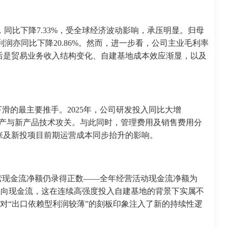
元，同比下降7.33%，受全球经济波动影响，承压明显。归母
母净利润亦同比下降20.86%。然而，进一步看，公司主业毛利率
—这背后是贸易业务收入结构变化、自建基地成本效应渐显，以及
滑的最主要推手。2025年，公司研发投入同比大增
的试生产与新产品技术攻关。与此同时，管理费用及销售费用分
团队扩张及新投项目前期运营成本同步抬升的影响。
营现金流净额仍录得正数——全年经营活动现金流净额为
保持了正向现金流，这在连续高强度投入自建基地的背景下实属不
往对“出口依赖型利润较薄”的刻板印象注入了新的持续性逻