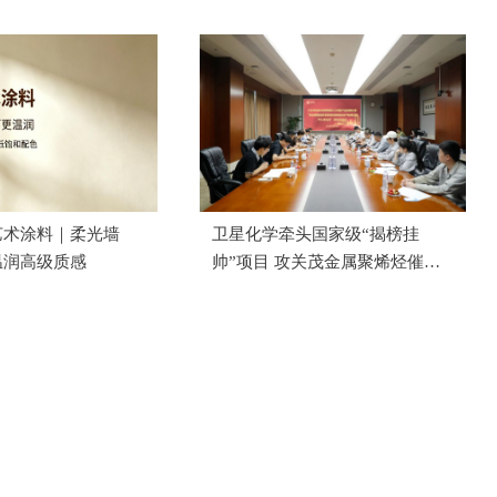
功举办
艺术涂料｜柔光墙
卫星化学牵头国家级“揭榜挂
温润高级质感
帅”项目 攻关茂金属聚烯烃催化
剂国产化