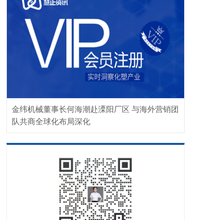
金纬机械董事长何海潮赴溧阳厂区 与海外营销团
队共商全球化布局深化