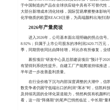
于中国制造的产品在全球供应链中具有不可替代性
大部分新增成本消化转移，国际贸易摩擦整体影响可控
化学物质的欧盟REACH注册，为高端颜料出海扫
2026年产量爬坡
进入2026年，公司基本面出现明确的拐点信号。
8.92%；归属于上市公司股东的净利润2420.75
季，同期营收同比由降转增，环比亦有所修复，业
募投项目“研发中心及总部建设项目”预计于20
有望得到系统性提升。自建工厂产能爬坡持续推进，
半年进一步改善盈利质量。
在行业价格下沉与内部深度调整的大潮中，信凯
数竞争者仍困守低端出口的利润“薄冰”时，信凯科
及持续巩固的全球化渠道能力，悄然构筑有机颜料行
看，这一段“阵痛期”的尾声已悄然临近，中长期“量