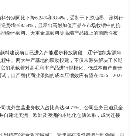
分别同比下降6.24%和8.84%，受制于下游油墨、涂料行
逆势增长8.54%，显示出高附加值产品在市场收缩中的抗
性能杂环颜料、无重金属颜料等高端产品线上的前瞻性布
氮染颜料建设项目已进入产能逐步释放阶段，辽宁信凯紫源年
产进程中。两大生产基地的联动投建，不仅从源头解决了长期
，它们承载着对高毛利率产品进行规模化、低成本自产自营
，自产替代商业采购的成本压缩效应有望在2026—2027
公司境外主营业务收入占比高达84.77%。公司业务已遍及全
，并自建北美洲、欧洲及澳洲的本地化仓储体系，成为连接
展现出特有的“合规护城河”。管理层在投资者调研时强调，由