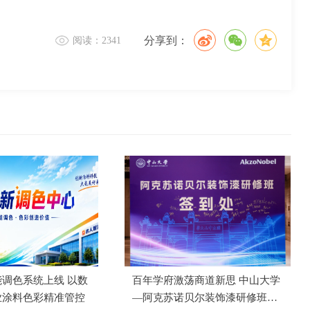
分享到：
阅读：2341
调色系统上线 以数
百年学府激荡商道新思 中山大学
业涂料色彩精准管控
—阿克苏诺贝尔装饰漆研修班成