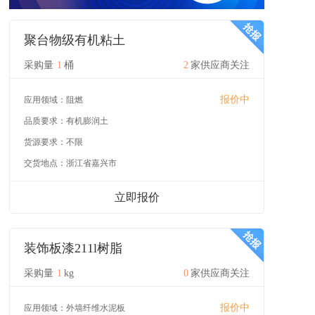
聚台物级有机粘土
采购量
1
桶
2
家供应商关注
报价中
应用领域：
阻燃
品质要求：
有机膨润土
货源要求：
不限
交货地点：
浙江省嘉兴市
立即报价
装饰板漆211l树脂
采购量
1
kg
0
家供应商关注
报价中
应用领域：
外墙纤维水泥板