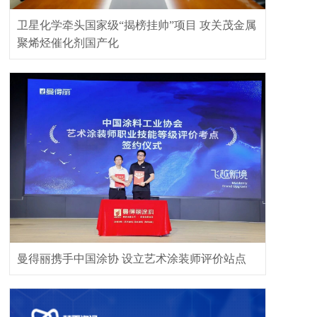
卫星化学牵头国家级“揭榜挂帅”项目 攻关茂金属
聚烯烃催化剂国产化
曼得丽携手中国涂协 设立艺术涂装师评价站点