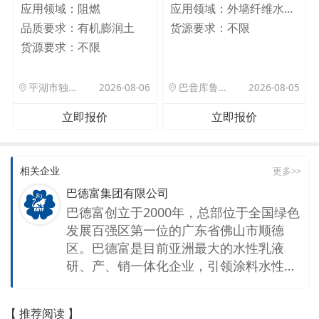
应用领域：
阻燃
应用领域：
外墙纤维水泥板
品质要求：
有机膨润土
货源要求：
不限
货源要求：
不限
平湖市独山港镇集港路 589 号
2026-08-06
巴音库鲁提镇,托帕口岸六号库房
2026-08-05
立即报价
立即报价
相关企业
更多>>
巴德富集团有限公司
巴德富创立于2000年，总部位于全国绿色
发展百强区第一位的广东省佛山市顺德
区。巴德富是目前亚洲最大的水性乳液
研、产、销一体化企业，引领涂料水性化
发展新趋势。2018年获得细分行业龙头企
业称号，2023年品牌价值评估232.18亿
【 推荐阅读 】
元。 巴德富是国家高新技术企业，有“广