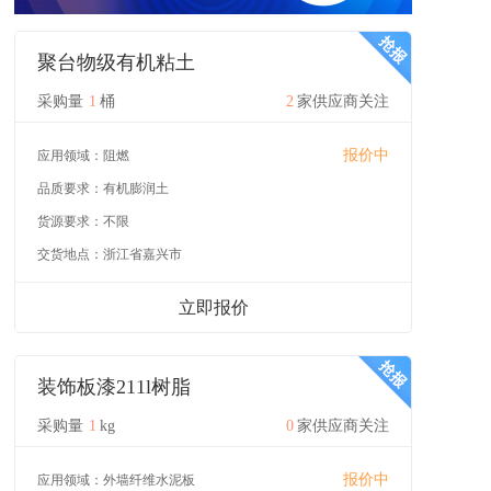
聚台物级有机粘土
采购量
1
桶
2
家供应商关注
报价中
应用领域：
阻燃
品质要求：
有机膨润土
货源要求：
不限
交货地点：
浙江省嘉兴市
立即报价
装饰板漆211l树脂
采购量
1
kg
0
家供应商关注
报价中
应用领域：
外墙纤维水泥板