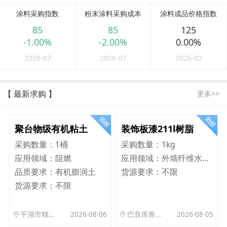
涂料采购指数
粉末涂料采购成本
涂料成品价格指数
85
85
125
-1.00%
-2.00%
0.00%
2026-07
2026-07
2026-07
【 最新求购 】
更多>>
聚台物级有机粘土
装饰板漆211l树脂
采购数量：
1桶
采购数量：
1kg
应用领域：
阻燃
应用领域：
外墙纤维水泥板
品质要求：
有机膨润土
货源要求：
不限
货源要求：
不限
平湖市独山港镇集港路 589 号
2026-08-06
巴音库鲁提镇,托帕口岸六号库房
2026-08-05