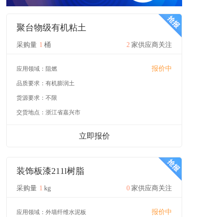
聚台物级有机粘土
采购量
1
桶
2
家供应商关注
报价中
应用领域：
阻燃
品质要求：
有机膨润土
货源要求：
不限
交货地点：
浙江省嘉兴市
立即报价
装饰板漆211l树脂
采购量
1
kg
0
家供应商关注
报价中
应用领域：
外墙纤维水泥板