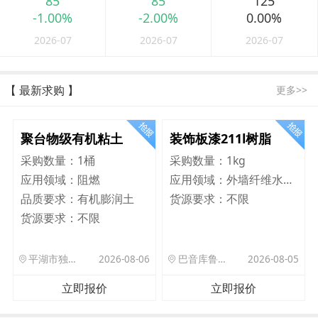
85
85
125
-1.00%
-2.00%
0.00%
2026-07
2026-07
2026-07
【 最新求购 】
更多>>
聚台物级有机粘土
装饰板漆211l树脂
采购数量：
1桶
采购数量：
1kg
应用领域：
阻燃
应用领域：
外墙纤维水泥板
品质要求：
有机膨润土
货源要求：
不限
货源要求：
不限
平湖市独山港镇集港路 589 号
2026-08-06
巴音库鲁提镇,托帕口岸六号库房
2026-08-05
立即报价
立即报价