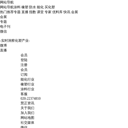
网站导航
网站导航
涂料
橡塑
防水
能化
买化塑
热门推荐
专题
直播
指数
课堂
专家
优料库
快讯
会展
会展
专题
电子刊
微信
-实时洞察化塑产业-
微博
直播
会员
登陆
注册
会员
订阅
能化行业
橡塑行业
涂料行业
客服
020-22374810
慧正资讯
关于我们
加入我们
网站地图
社交媒体
微信