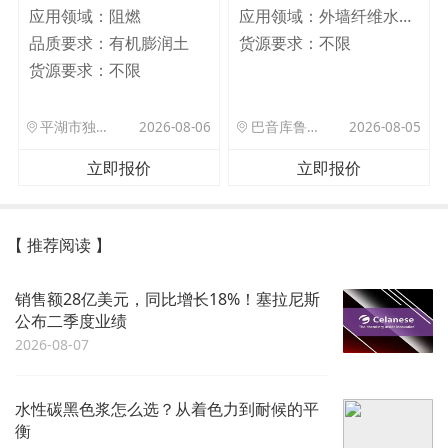
应用领域：
阻燃
应用领域：
外墙纤维水泥板
品质要求：
有机膨润土
货源要求：
不限
货源要求：
不限
平湖市独山港镇集港路 589 号
2026-08-06
巴音库鲁提镇,托帕口岸六号库房
2026-08-05
立即报价
立即报价
【 推荐阅读 】
销售额28亿美元，同比增长18%！塞拉尼斯
公布二季度业绩
2026-08-07
水性碳黑色浆怎么选？从着色力到耐候的平
衡