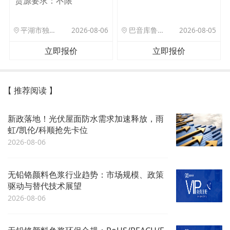
货源要求：
不限
平湖市独山港镇集港路 589 号
2026-08-06
巴音库鲁提镇,托帕口岸六号库房
2026-08-05
立即报价
立即报价
【 推荐阅读 】
新政落地！光伏屋面防水需求加速释放，雨
虹/凯伦/科顺抢先卡位
2026-08-06
无铅铬颜料色浆行业趋势：市场规模、政策
驱动与替代技术展望
2026-08-06