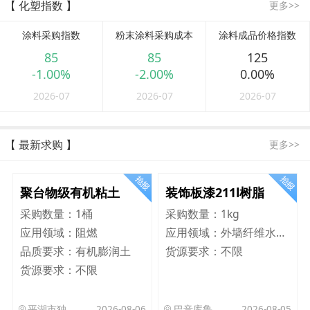
【 化塑指数 】
更多>>
涂料采购指数
粉末涂料采购成本
涂料成品价格指数
85
85
125
-1.00%
-2.00%
0.00%
2026-07
2026-07
2026-07
【 最新求购 】
更多>>
聚台物级有机粘土
装饰板漆211l树脂
采购数量：
1桶
采购数量：
1kg
应用领域：
阻燃
应用领域：
外墙纤维水泥板
品质要求：
有机膨润土
货源要求：
不限
货源要求：
不限
平湖市独山港镇集港路 589 号
2026-08-06
巴音库鲁提镇,托帕口岸六号库房
2026-08-05