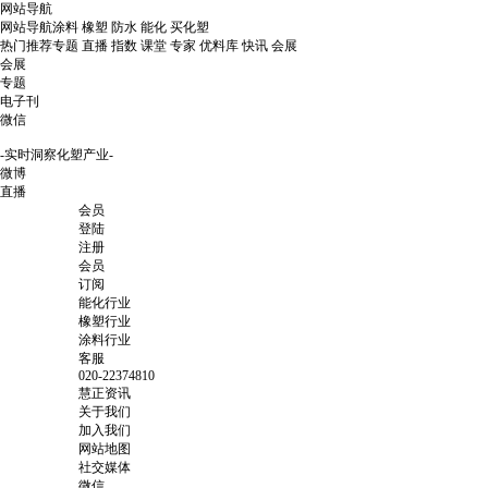
网站导航
网站导航
涂料
橡塑
防水
能化
买化塑
热门推荐
专题
直播
指数
课堂
专家
优料库
快讯
会展
会展
专题
电子刊
微信
-实时洞察化塑产业-
微博
直播
会员
登陆
注册
会员
订阅
能化行业
橡塑行业
涂料行业
客服
020-22374810
慧正资讯
关于我们
加入我们
网站地图
社交媒体
微信