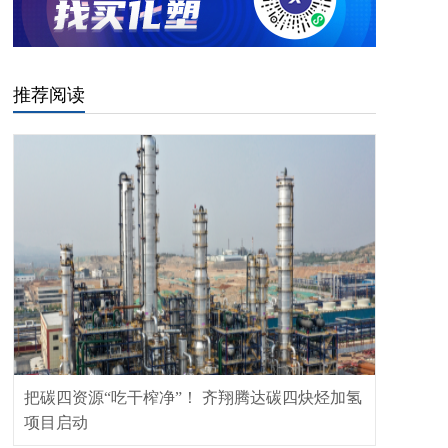
推荐阅读
把碳四资源“吃干榨净”！ 齐翔腾达碳四炔烃加氢
项目启动