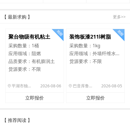
【 最新求购 】
更多>>
聚台物级有机粘土
装饰板漆211l树脂
采购数量：
1桶
采购数量：
1kg
应用领域：
阻燃
应用领域：
外墙纤维水泥板
品质要求：
有机膨润土
货源要求：
不限
货源要求：
不限
平湖市独山港镇集港路 589 号
2026-08-06
巴音库鲁提镇,托帕口岸六号库房
2026-08-05
立即报价
立即报价
【 推荐阅读 】