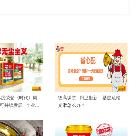
再度荣登《时代》周
德高课堂 | 厨卫翻新，基层疏松
具可持续发展” 企业榜
光滑怎么办？