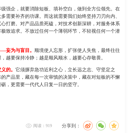
界级强企，就要消除短板、填补空白，做到全方位领先。在
太多需要补齐的功课。而这就需要我们始终坚持刀刃向内、
沉心打磨。对产品品质死磕，对技术创新深耕，对服务体系
节极致追求。不放过任何一个薄弱环节，不轻视任何一个潜
——妄为与盲目。
顺境使人忘形，扩张使人失焦，最终往往
握，越要保持冷静；越是顺风顺水，越要心存敬畏。
定义的。
它须摒弃急功近利之心，立长远之志、守坚定之
靠的产品里，藏在每一次审慎的决策中，藏在对短板的不懈
磨砺，更需要一代代人日复一日的坚守。
分享到：
阅读：919