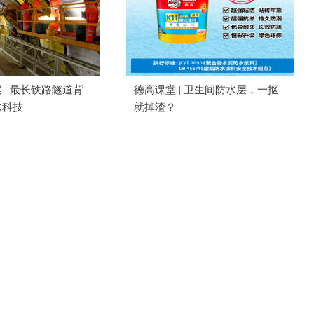
 | 最长铁路隧道背
德高课堂 | 卫生间防水层，一抠
水科技
就掉渣？