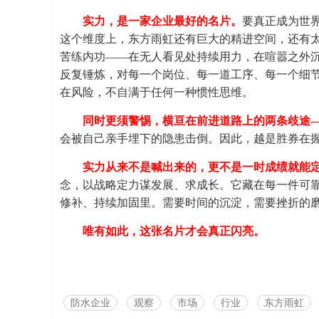
实力，是一家企业最好的名片。
要真正成为世
这个维度上，东方雨虹还有巨大的精进空间，还有
苦练内功——在无人看见处持续用力，在喧嚣之外
反复锤炼，对每一个岗位、每一道工序、每一个细
在风险，不自满于任何一种惯性思维。
同时更须警惕，横亘在前进道路上的两条歧途
会被自己亲手埋下的隐患击倒。因此，越是胜券在
实力从来不是喊出来的，更不是一时成绩就能
念，以战略定力谋发展、求成长。它藏在每一件可
修补、持续加固里。需要时间的沉淀，需要挫折的
唯有如此，这张名片才会真正闪亮。
防水企业
观察
市场
行业
东方雨虹