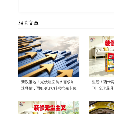
相关文章
新政落地！光伏屋面防水需求加
重磅！西卡
速释放，雨虹/凯伦/科顺抢先卡位
刊 “全球最
单