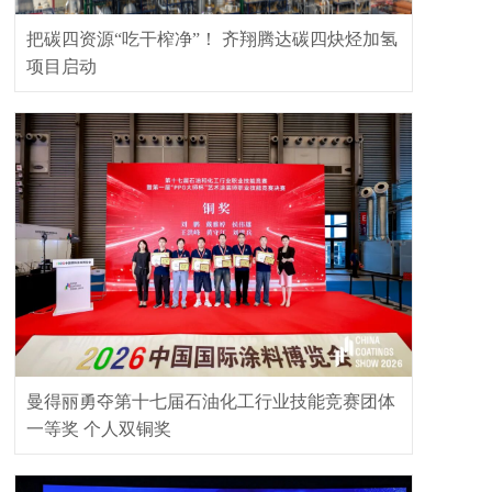
把碳四资源“吃干榨净”！ 齐翔腾达碳四炔烃加氢
项目启动
曼得丽勇夺第十七届石油化工行业技能竞赛团体
一等奖 个人双铜奖