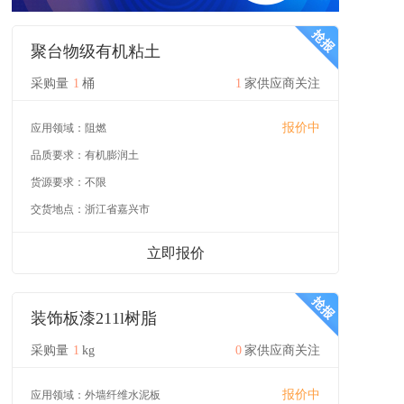
聚台物级有机粘土
采购量
1
桶
1
家供应商关注
报价中
应用领域：
阻燃
品质要求：
有机膨润土
货源要求：
不限
交货地点：
浙江省嘉兴市
立即报价
装饰板漆211l树脂
采购量
1
kg
0
家供应商关注
报价中
应用领域：
外墙纤维水泥板