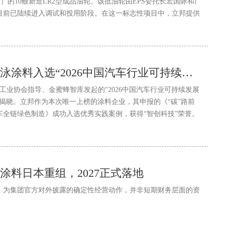
”）的10艘新造LR2型成品油轮。该批油轮由EPS委托长宏国际和广
目前已陆续进入调试和投用阶段。在这一标志性项目中，立邦提供
装解决方案，帮助实现膜厚一次达标，并使涂装周期缩短约7天，
用进程。
立邦超低温固化电泳涂料入选“2026中国汽车行业可持续发展实践案例”
汽车工业协会指导、金蜜蜂智库发起的“2026中国汽车行业可持续发展
揭晓。立邦作为本次唯一上榜的涂料企业，其申报的《“碳”路前
车全链绿色制造》成功入选优秀实践案例，获得“智创科技”荣誉。
涂料日本重组，2027正式落地
，为集团官方对外披露的确定性经营动作，并非短期财务层面的资