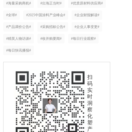
#海量采购商机#
#出海正当时#
#优质原材料供应商#
#全球#
#2025中国涂料产业峰会#
#企业财报解读#
#产品调价公告#
#采购招标公告#
#企业人事变更#
#精英人物访谈#
#收并购要闻#
#每日行业观察#
#每日快讯播报#
扫
码
实
时
洞
察
化
塑
产