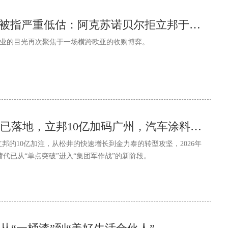
86亿美元的“诚意”被指严重低估：阿克苏诺贝尔拒立邦于门外的真正原因
涂料行业的目光再次聚焦于一场横跨欧亚的收购博弈。
三棵树新研发总部已落地，立邦10亿加码广州，汽车涂料赛道暗战升级
立邦的10亿加注，从松井的快速增长到金力泰的转型攻坚，2026年
代已从“单点突破”进入“集团军作战”的新阶段。