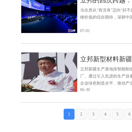
立邦的四次跨越：
当住房从“有没有”迈向“好
绪价值的综合期待，深耕中
07-01
立邦新疆生产基地按智能制造
厂。通过引入先进的生产设
企业绿色制造水平、推动产
06-30
1
2
3
4
5
6