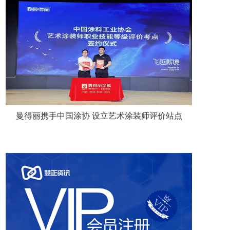
曼得丽携手中国涂协 设立艺术涂装师评价站点