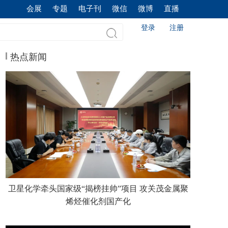
会展
专题
电子刊
微信
微博
直播
登录
注册
热点新闻
卫星化学牵头国家级“揭榜挂帅”项目 攻关茂金属聚
烯烃催化剂国产化