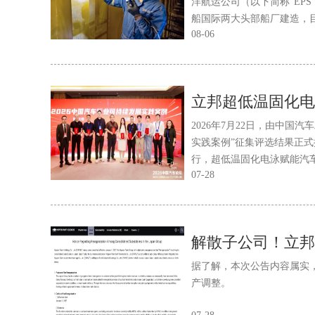
洋航运公司（以下简称“EPS
船国际两大头部船厂建造，
08-06
了高性能、易施工的防腐涂
加快了船舶的整体建造与投
2026年7月22日，由中国
实践案例”征集评选结果正式
行，超低温固化电泳赋能汽
07-28
解散子公司！立邦
据了解，本次公告内容属实
产调整。